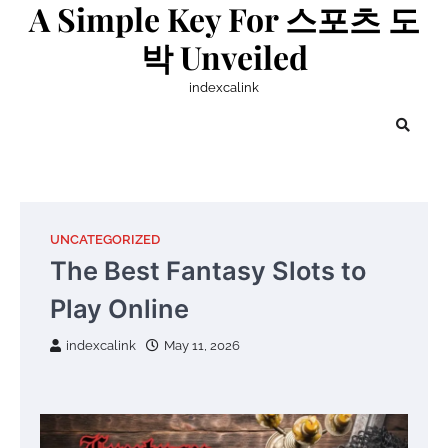
A Simple Key For 스포츠 도
Skip
to
박 Unveiled
content
indexcalink
UNCATEGORIZED
The Best Fantasy Slots to
Play Online
indexcalink
May 11, 2026