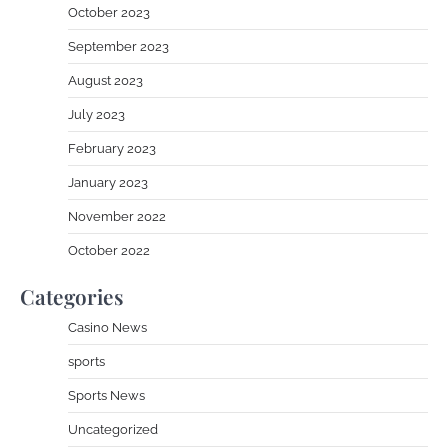
October 2023
September 2023
August 2023
July 2023
February 2023
January 2023
November 2022
October 2022
Categories
Casino News
sports
Sports News
Uncategorized