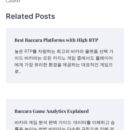
Casino
Related Posts
Best Baccara Platforms with High RTP
높은 RTP를 자랑하는 최고의 바카라 플랫폼 선택 가
이드 바카라는 모든 카지노 게임 중에서도 플레이어
에게 가장 유리한 환경을 제공하는 대표적인 게임으
로…
Baccara Game Analytics Explained
바카라 게임 분석 완벽 가이드: 데이터를 이해하고 승
률을 높이는 방법 바카라는 단순한 규칙으로 인해 겉