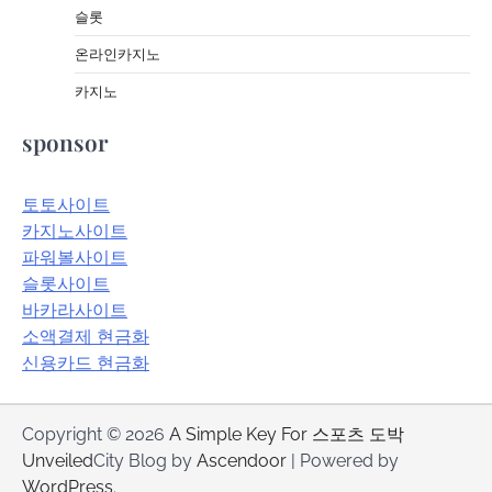
슬롯
온라인카지노
카지노
sponsor
토토사이트
카지노사이트
파워볼사이트
슬롯사이트
바카라사이트
소액결제 현금화
신용카드 현금화
Copyright © 2026
A Simple Key For 스포츠 도박
Unveiled
City Blog by
Ascendoor
| Powered by
WordPress
.