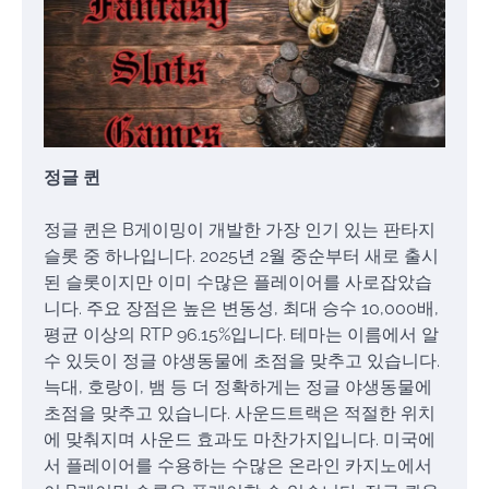
정글 퀸
정글 퀸은 B게이밍이 개발한 가장 인기 있는 판타지
슬롯 중 하나입니다. 2025년 2월 중순부터 새로 출시
된 슬롯이지만 이미 수많은 플레이어를 사로잡았습
니다. 주요 장점은 높은 변동성, 최대 승수 10,000배,
평균 이상의 RTP 96.15%입니다. 테마는 이름에서 알
수 있듯이 정글 야생동물에 초점을 맞추고 있습니다.
늑대, 호랑이, 뱀 등 더 정확하게는 정글 야생동물에
초점을 맞추고 있습니다. 사운드트랙은 적절한 위치
에 맞춰지며 사운드 효과도 마찬가지입니다. 미국에
서 플레이어를 수용하는 수많은 온라인 카지노에서