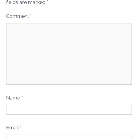
fields are marked
*
Comment
*
Name
*
Email
*