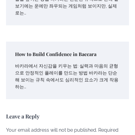
보기에는 운에만 좌우되는 게임처럼 보이지만, 실제
로는…
How to Build Confidence in Baccara
바카라에서 자신감을 키우는 법: 실력과 마음의 균형
으로 안정적인 플레이를 만드는 방법 바카라는 단순
해 보이는 규칙 속에서도 심리적인 요소가 크게 작용
하는…
Leave a Reply
Your email address will not be published.
Required