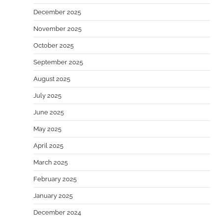
December 2025
November 2025
October 2025
September 2025
August 2025
July 2025
June 2025
May 2025
April 2025
March 2025
February 2025
January 2025
December 2024