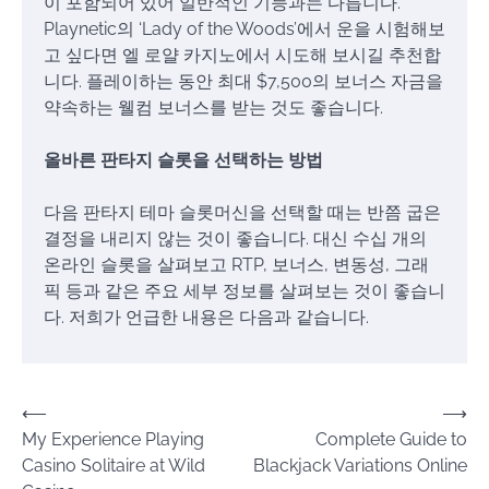
이 포함되어 있어 일반적인 기능과는 다릅니다.
Playnetic의 ‘Lady of the Woods’에서 운을 시험해보
고 싶다면 엘 로얄 카지노에서 시도해 보시길 추천합
니다. 플레이하는 동안 최대 $7,500의 보너스 자금을
약속하는 웰컴 보너스를 받는 것도 좋습니다.
올바른 판타지 슬롯을 선택하는 방법
다음 판타지 테마 슬롯머신을 선택할 때는 반쯤 굽은
결정을 내리지 않는 것이 좋습니다. 대신 수십 개의
온라인 슬롯을 살펴보고 RTP, 보너스, 변동성, 그래
픽 등과 같은 주요 세부 정보를 살펴보는 것이 좋습니
다. 저희가 언급한 내용은 다음과 같습니다.
Post
⟵
⟶
My Experience Playing
Complete Guide to
navigation
Casino Solitaire at Wild
Blackjack Variations Online