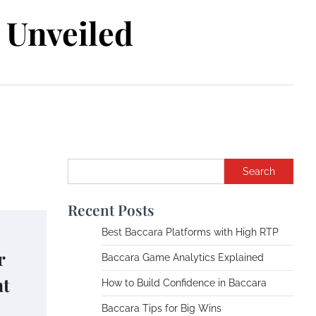
Unveiled
Search
Recent Posts
Best Baccara Platforms with High RTP
r
Baccara Game Analytics Explained
at
How to Build Confidence in Baccara
Baccara Tips for Big Wins