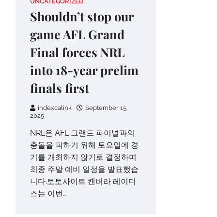
UNCATEGORIZED
Shouldn’t stop our
game AFL Grand
Final forces NRL
into 18-year prelim
finals first
indexcalink
September 15,
2025
NRL은 AFL 그랜드 파이널과의
충돌을 피하기 위해 토요일에 경
기를 개최하지 않기로 결정하며
최종 주말 예비 일정을 발표했습
니다.토토사이트 캔버라 레이더
스는 이번…