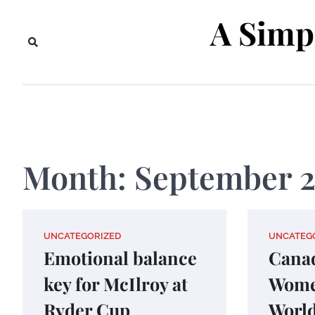
Skip
A Simp
to
content
Month:
September 
UNCATEGORIZED
UNCATEG
Emotional balance
Cana
key for McIlroy at
Wome
Ryder Cup
World