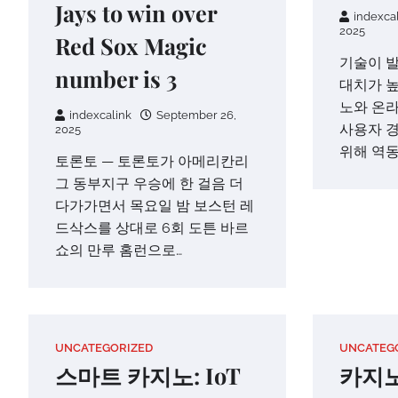
Jays to win over
indexca
2025
Red Sox Magic
기술이 
number is 3
대치가 높
노와 온라
indexcalink
September 26,
사용자 
2025
위해 역동
토론토 — 토론토가 아메리칸리
그 동부지구 우승에 한 걸음 더
다가가면서 목요일 밤 보스턴 레
드삭스를 상대로 6회 도튼 바르
쇼의 만루 홈런으로…
UNCATEGORIZED
UNCATEG
스마트 카지노: IoT
카지노