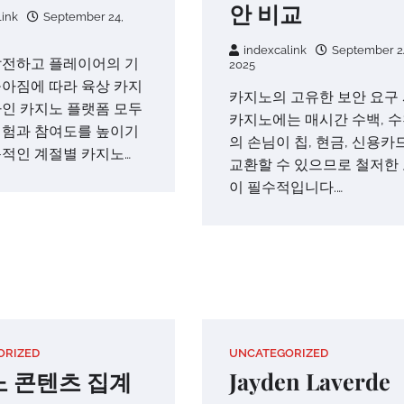
안 비교
link
September 24,
indexcalink
September 2
발전하고 플레이어의 기
2025
아짐에 따라 육상 카지
카지노의 고유한 보안 요구
인 카지노 플랫폼 모두
카지노에는 매시간 수백, 수
경험과 참여도를 높이기
의 손님이 칩, 현금, 신용카
적인 계절별 카지노…
교환할 수 있으므로 철저한
이 필수적입니다.…
ORIZED
UNCATEGORIZED
 콘텐츠 집계
Jayden Laverde