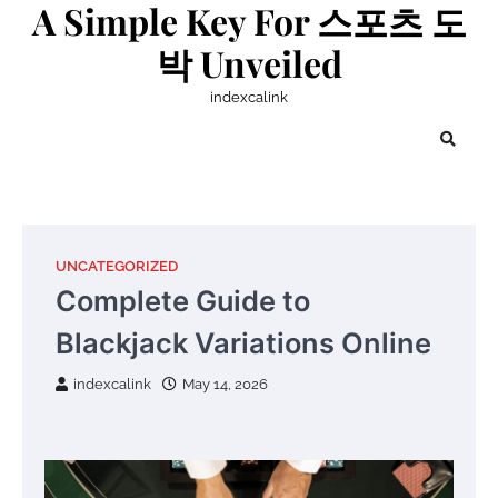
A Simple Key For 스포츠 도
Skip
to
박 Unveiled
content
indexcalink
UNCATEGORIZED
Complete Guide to
Blackjack Variations Online
indexcalink
May 14, 2026