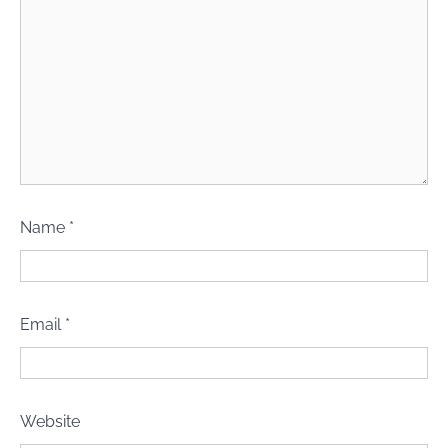
Name
*
Email
*
Website