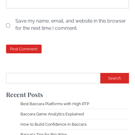
Save my name, email, and website in this browser
for the next time I comment.
Search
Recent Posts
Best Baccara Platforms with High RTP
Baccara Game Analytics Explained
How to Build Confidence in Baccara
Baccara Tips for Big Wins