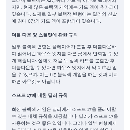
클래식 블랙잭은 52장짜리 카드 덱 하나로 플레이되
지만, 현재 많은 블랙잭 게임에는 카드 덱이 추가되어
있습니다. 실제로 일부 블랙잭 변형에는 딜러의 신발
에 최대 8장의 카드 덱이 포함되어 있습니다.
더블 다운 및 스플릿에 관한 규칙
일부 블랙잭 변형은 플레이어가 분할 후 더블다운하
여 잃어버린 하우스 엣지를 다른 곳에서 만회할 수 있
게 해줍니다. 실제로 처음 두 장의 카드를 분할한 후
더블다운할 수 있다면 하우스 엣지에서 약 0.1%만 얻
을 수 있으며, 이는 6:5 블랙잭 게임을 하는 것과 비교
하면 아무것도 아닙니다.
소프트 17에 대한 딜러 규칙
최신 블랙잭 게임은 딜러에게 소프트 17을 플레이할
수 있는 대체 규칙을 제공합니다. 딜러가 소프트 17을
사용하는 것은 좋은 일입니다. 그러나 일부 변형에서