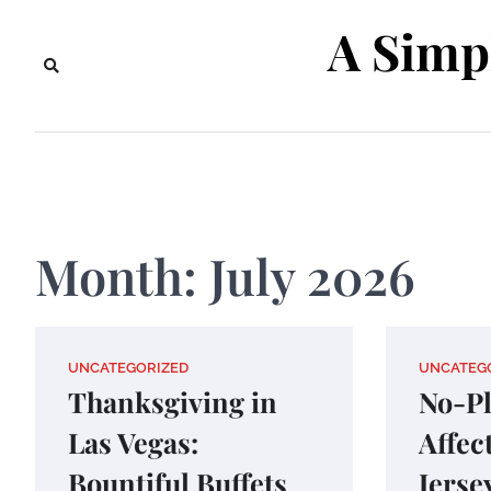
Skip
A Simp
to
content
Month:
July 2026
UNCATEGORIZED
UNCATEG
Thanksgiving in
No-Pl
Las Vegas:
Affec
Bountiful Buffets
Jerse