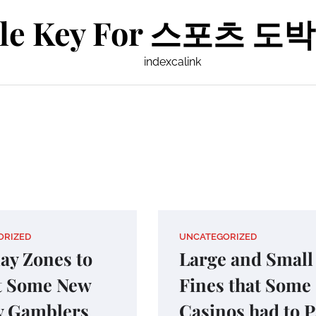
le Key For 스포츠 도박 
indexcalink
ORIZED
UNCATEGORIZED
ay Zones to
Large and Small
t Some New
Fines that Some
y Gamblers
Casinos had to 