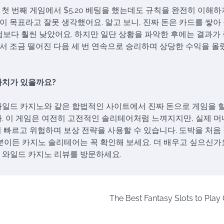
첫 번째 게임에서 $5.20 베팅을 했는데도 규칙을 완전히 이해하
것이 목표라고 잘못 생각했어요. 알고 보니, 진짜 돈은 카드를 쌓아
점보다 훨씬 낮았어요. 하지만 일단 상황을 파악한 후에는 결과가
션에서 조금 떨어진 다음 세 번 연속으로 승리하며 상당한 수익을 
가치가 있을까요?
와일드 카지노와 같은 합법적인 사이트에서 진짜 돈으로 게임을 할
. 이 게임은 여전히 고전적인 솔리테어처럼 느껴지지만, 실제 머
 빠르고 위험하며 보상 전략을 사용할 수 있습니다. 도박을 처음
분이든 카지노 솔리테어는 꼭 확인해 보세요. 더 배우고 싶으신가
면 와일드 카지노 리뷰를 방문하세요.
The Best Fantasy Slots to Play 