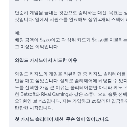
단순히 게임을 끝내는 것만으로 승리하는 대신, 목표는 
것입니다. 열에서 시퀀스를 완료해도 상위 4개의 스택에 
예:
베팅 금액이 $5.20이고 각 상위 카드가 $0.50를 지불
그 이상은 이익입니다.
와일드 카지노에서 시도한 이유
와일드 카지노의 게임을 리뷰하던 중 카지노 솔리테어를 
틴을 깨고 싶었습니다. 실제로 솔리테어에 베팅할 수 있
노를 선택한 가장 큰 이유는 솔리테어뿐만 아니라 케노, 
한 Betsoft와 Rival Gaming과 같은 스튜디오의 
요? 환영 보너스입니다. 저는 가입하고 20달러만 입금하면
탄탄한 시작입니다.
첫 카지노 솔리테어 세션: 무슨 일이 일어났나요