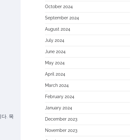
October 2024
September 2024
August 2024
July 2024
June 2024
May 2024
April 2024
March 2024
February 2024
January 2024
다. 목
December 2023
November 2023