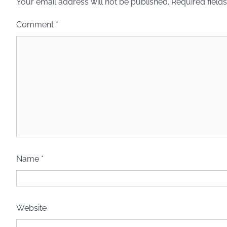
Your email address will not be published.
Required field
Comment
*
Name
*
Website