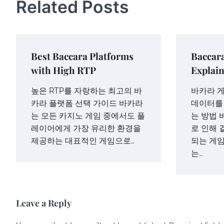
Related Posts
Best Baccara Platforms
Baccar
with High RTP
Explai
높은 RTP를 자랑하는 최고의 바
바카라 게
카라 플랫폼 선택 가이드 바카라
데이터를
는 모든 카지노 게임 중에서도 플
는 방법 
레이어에게 가장 유리한 환경을
로 인해 
제공하는 대표적인 게임으로…
되는 게임
는…
Leave a Reply