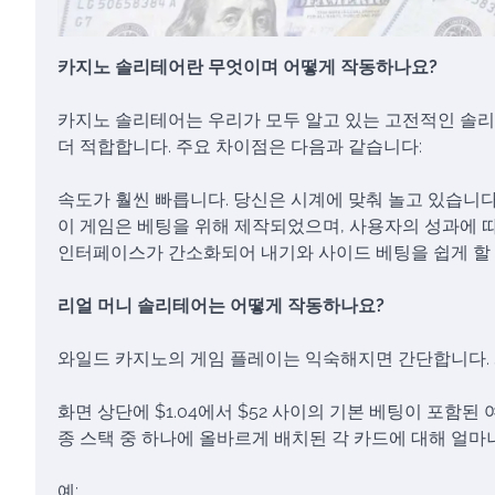
카지노 솔리테어란 무엇이며 어떻게 작동하나요?
카지노 솔리테어는 우리가 모두 알고 있는 고전적인 솔리
더 적합합니다. 주요 차이점은 다음과 같습니다:
속도가 훨씬 빠릅니다. 당신은 시계에 맞춰 놀고 있습니다
이 게임은 베팅을 위해 제작되었으며, 사용자의 성과에 
인터페이스가 간소화되어 내기와 사이드 베팅을 쉽게 할 
리얼 머니 솔리테어는 어떻게 작동하나요?
와일드 카지노의 게임 플레이는 익숙해지면 간단합니다.
화면 상단에 $1.04에서 $52 사이의 기본 베팅이 포함된
종 스택 중 하나에 올바르게 배치된 각 카드에 대해 얼마
예: