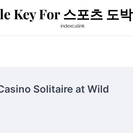
le Key For 스포츠 도박 
indexcalink
asino Solitaire at Wild