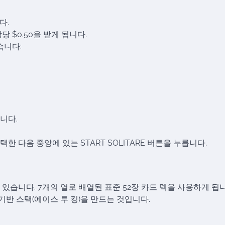
다.
당 $0.50을 받게 됩니다.
습니다:
니다.
 다음 중앙에 있는 START SOLITARE 버튼을 누릅니다.
습니다. 7개의 열로 배열된 표준 52장 카드 덱을 사용하게 됩니
기반 스택(에이스 투 킹)을 만드는 것입니다.