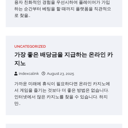
용자 친화적인 경험을 우선시하여 플레이어가 가입
하는 순간부터 베팅을 할 때까지 플랫폼을 직관적으
로 찾을…
UNCATEGORIZED
가장 좋은 배당금을 지급하는 온라인 카
지노
indexcalink
August 23, 2025
가까운 미래에 휴식이 필요하다면 온라인 카지노에
서 게임을 즐기는 것보다 더 좋은 방법은 없습니다.
인터넷에서 많은 카지노를 찾을 수 있습니다. 하지
만…