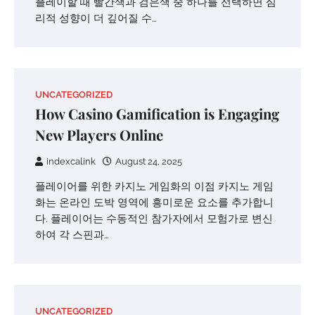
플레이할 때 빨간색과 검은색 중 하나를 선택하면 심
리적 성향이 더 깊어질 수…
UNCATEGORIZED
How Casino Gamification is Engaging
New Players Online
indexcalink
August 24, 2025
플레이어를 위한 카지노 게임화의 이점 카지노 게임
화는 온라인 도박 영역에 흥미로운 요소를 추가합니
다. 플레이어는 수동적인 참가자에서 모험가로 변신
하여 각 스핀과…
UNCATEGORIZED