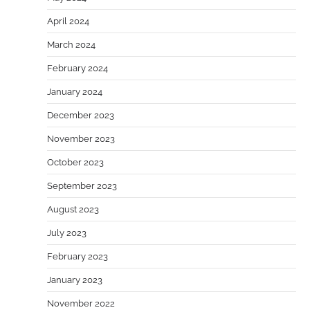
April 2024
March 2024
February 2024
January 2024
December 2023
November 2023
October 2023
September 2023
August 2023
July 2023
February 2023
January 2023
November 2022