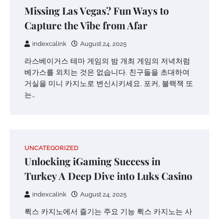
Missing Las Vegas? Fun Ways to
Capture the Vibe from Afar
indexcalink
August 24, 2025
라스베이거스 테마 게임의 밤 개최 게임의 저녁처럼
베가스를 외치는 것은 없습니다. 친구들을 초대하여
거실을 미니 카지노로 변신시키세요. 포커, 블랙잭 또
는…
UNCATEGORIZED
Unlocking iGaming Success in
Turkey A Deep Dive into Luks Casino
indexcalink
August 24, 2025
뤽스 카지노에서 즐기는 주요 기능 뤽스 카지노는 사