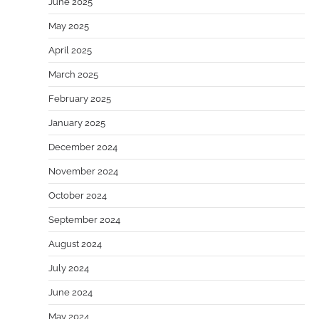
June 2025
May 2025
April 2025
March 2025
February 2025
January 2025
December 2024
November 2024
October 2024
September 2024
August 2024
July 2024
June 2024
May 2024