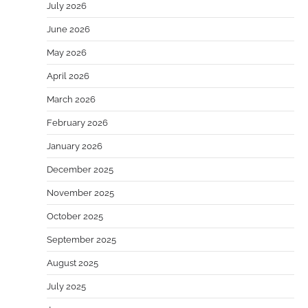
July 2026
June 2026
May 2026
April 2026
March 2026
February 2026
January 2026
December 2025
November 2025
October 2025
September 2025
August 2025
July 2025