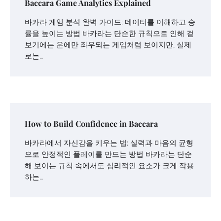
Baccara Game Analytics Explained
바카라 게임 분석 완벽 가이드: 데이터를 이해하고 승
률을 높이는 방법 바카라는 단순한 규칙으로 인해 겉
보기에는 운에만 좌우되는 게임처럼 보이지만, 실제
로는…
How to Build Confidence in Baccara
바카라에서 자신감을 키우는 법: 실력과 마음의 균형
으로 안정적인 플레이를 만드는 방법 바카라는 단순
해 보이는 규칙 속에서도 심리적인 요소가 크게 작용
하는…