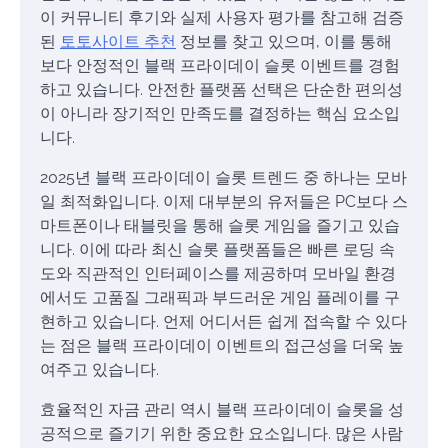
이 커뮤니티 후기와 실제 사용자 평가를 참고해 검증
된
토토사이트 추천
정보를 찾고 있으며, 이를 통해
보다 안정적인 블랙 프라이데이 슬롯 이벤트를 경험
하고 있습니다. 안전한 플랫폼 선택은 단순한 편의성
이 아니라 장기적인 만족도를 결정하는 핵심 요소입
니다.
2025년 블랙 프라이데이 슬롯 트렌드 중 하나는 모바
일 최적화입니다. 이제 대부분의 유저들은 PC보다 스
마트폰이나 태블릿을 통해 슬롯 게임을 즐기고 있습
니다. 이에 따라 최신 슬롯 플랫폼들은 빠른 로딩 속
도와 직관적인 인터페이스를 제공하며 모바일 환경
에서도 고품질 그래픽과 부드러운 게임 플레이를 구
현하고 있습니다. 언제 어디서든 쉽게 접속할 수 있다
는 점은 블랙 프라이데이 이벤트의 접근성을 더욱 높
여주고 있습니다.
효율적인 자금 관리 역시 블랙 프라이데이 슬롯을 성
공적으로 즐기기 위한 중요한 요소입니다. 많은 사람