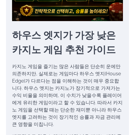
하우스 엣지가 가장 낮은
카지노 게임 추천 가이드
카지노 게임을 즐기는 많은 사람들은 단순히 운에만
의존하지만, 실제로는 게임마다 하우스 엣지(House
Edge)가 다르다는 점을 이해하는 것이 매우 중요합
니다. 하우스 엣지는 카지노가 장기적으로 가져가는
수익 비율을 의미하며, 이 수치가 낮을수록 플레이어
에게 유리한 게임이라고 할 수 있습니다. 따라서 카지
노 게임을 선택할 때는 단순한 재미뿐 아니라 하우스
엣지를 고려하는 것이 장기적인 승률과 자금 관리에
큰 영향을 미칩니다.