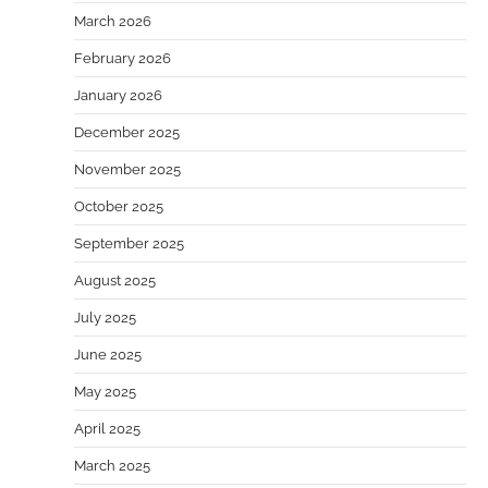
March 2026
February 2026
January 2026
December 2025
November 2025
October 2025
September 2025
August 2025
July 2025
June 2025
May 2025
April 2025
March 2025