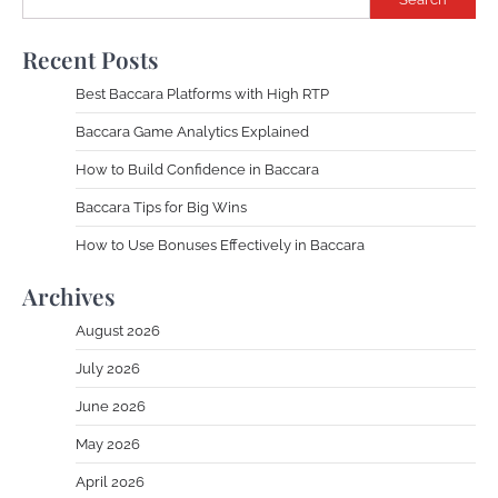
Recent Posts
Best Baccara Platforms with High RTP
Baccara Game Analytics Explained
How to Build Confidence in Baccara
Baccara Tips for Big Wins
How to Use Bonuses Effectively in Baccara
Archives
August 2026
July 2026
June 2026
May 2026
April 2026