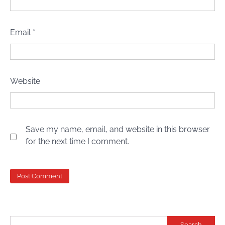
Email
*
Website
Save my name, email, and website in this browser
for the next time I comment.
Search