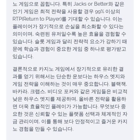
노 게임으로 꼽힙니다. 특히 Jacks or Better와 같은
인기 게임은 최적 전략을 사용할 경우 99% 이상의
RTP(Return to Player)를 기대할 수 있습니다. 이는
플레이어가 장기적으로 손실을 최소화할 수 있다는
의미이며, 숙련된 유저일수록 높은 효율을 경험할 수
있습니다. 슬롯 게임과 달리 전략적 요소가 강하기 때
문에 학습과 경험이 중요한 게임 중 하나로 평가받고
있습니다.
결론적으로 카지노 게임에서 장기적으로 유리한 결
과를 얻기 위해서는 단순한 운보다는 하우스 엣지와
게임 전략을 이해하는 것이 매우 중요합니다. 블랙잭,
바카라, 크랩스, 비디오 포커와 같은 게임들은 비교적
낮은 하우스 엣지를 제공하며, 올바른 전략을 활용하
면 더욱 효율적인 플레이가 가능합니다. 무엇보다 중
요한 것은 신뢰할 수 있는 플랫폼 선택과 체계적인 자
금 관리이며, 이를 통해 보다 안정적이고 즐거운 카지
노 경험을 만들 수 있습니다.