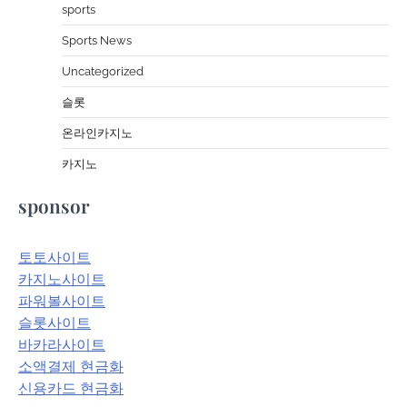
sports
Sports News
Uncategorized
슬롯
온라인카지노
카지노
sponsor
토토사이트
카지노사이트
파워볼사이트
슬롯사이트
바카라사이트
소액결제 현금화
신용카드 현금화