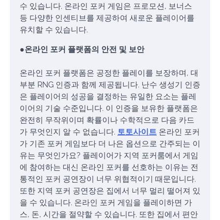
수 있습니다. 온라인 포커 게임은 프로모션, 보너스
등 다양한 인센티브를 제공하여 새로운 플레이어를
유치할 수 있습니다.
●온라인 포커 플랫폼의 안전 및 보안
온라인 포커 플랫폼은 공정한 플레이를 보장하며, 대
부분 RNG 인증과 함께 제공됩니다. 난수 생성기 인증
은 플레이어의 성공을 결정하는 유일한 요소는 플레
이어의 기술 수준입니다. 이 인증을 보유한 플랫폼은
완전히 무작위이며 확률이나 수학적으로 다음 카드
가 무엇인지 알 수 없습니다.
토토사이트
온라인 포커
가 기존 포커 게임보다 더 나은 옵션으로 간주되는 이
유는 무엇인가요? 플레이어가 지역 포커룸에서 게임
에 참여하는 대신 온라인 포커를 선호하는 이유는 전
통적인 포커 공연장이 너무 위협적이기 때문입니다.
또한 지역 포커 공연장은 집에서 너무 멀리 떨어져 있
을 수 있습니다. 온라인 포커 게임을 플레이하면 가
스, 돈, 시간을 절약할 수 있습니다. 또한 집에서 편안