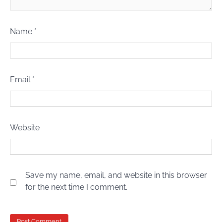
Name
*
Email
*
Website
Save my name, email, and website in this browser
for the next time I comment.