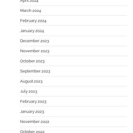
April 2024
March 2024
February 2024
January 2024
December 2023
November 2023
October 2023
September 2023
August 2023
July 2023
February 2023
January 2023
November 2022
October 2022