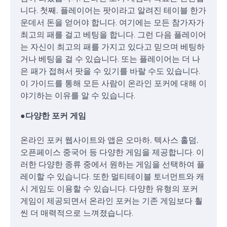
니다. 첫째, 플레이어는 팟이라고 알려진 테이블 한가
운데서 돈을 얻어야 합니다. 여기에는 모든 참가자가
최고의 패를 걸고 베팅을 합니다. 그런 다음 플레이어
는 자신이 최고의 패를 가지고 있다고 믿으며 베팅하
거나 베팅을 걸 수 있습니다. 또는 플레이어는 더 나
은 패가 접혀서 팟을 수 있기를 바랄 수도 있습니다.
이 가이드를 통해 모든 사람이 온라인 포커에 대해 이
야기하는 이유를 알 수 있습니다.
●다양한 포커 게임
온라인 포커 웹사이트와 앱은 오마하, 텍사스 홀덤,
오픈페이스 중국어 등 다양한 게임을 제공합니다. 이
러한 다양한 종류 중에서 원하는 게임을 선택하여 플
레이할 수 있습니다. 또한 멀티테이블 토너먼트와 캐
시 게임도 이용할 수 있습니다. 다양한 유형의 포커
게임이 제공되면서 온라인 포커는 기존 게임보다 훨
씬 더 매력적으로 느껴졌습니다.