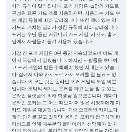
따라 규칙이 달라집니다. 포커 게임은 52장의 카드로
구성된 표준 카드 덱을 사용하지만, 사용되는 카드 수
는 게임 유형에 따라 달라집니다. 또한 덱에 있는 각
카드의 가치는 딜러가 정한 규칙에 따라 달라집니다.
포커는 수년 동안 커뮤니티 카드 게임, 카지노, 홈 게
임에서 사람들이 즐겨 사용해 왔습니다.
가장 긴 포커 게임은 8년 동안 지속되었으며 버드 케
이지 극장에서 열렸습니다. 하지만 사람들을 초대하
고 포커 게임의 밤을 주최해야 했던 시대는 지났습니
다. 집에서 나와 카지노로 가서 포커를 할 필요도 없
습니다. 이 모든 것은 온라인 포커 게임의 도입 덕분
입니다. 도박의 세계는 포커를 하고 돈을 벌 수 있는
온라인 플랫폼에 의해 혁명을 일으켰습니다. 게다가
온라인 포커는 그 어느 때보다 더 많은 시청자에게 이
카드 게임을 제공했습니다. 기존 오프라인 카지노가
계속 인기를 끌고 있지만, 온라인 포커의 접근성과 편
리성으로 인해 대부분의 플레이어가 선택해야 할 게
임이 되었습니다. 온라인 포커 게임의 목표는 간단합