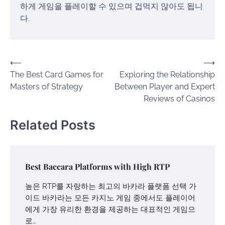
하게 게임을 플레이할 수 있으며 겁먹지 않아도 됩니
다.
Post
⟵
⟶
The Best Card Games for
Exploring the Relationship
navigation
Masters of Strategy
Between Player and Expert
Reviews of Casinos
Related Posts
Best Baccara Platforms with High RTP
높은 RTP를 자랑하는 최고의 바카라 플랫폼 선택 가
이드 바카라는 모든 카지노 게임 중에서도 플레이어
에게 가장 유리한 환경을 제공하는 대표적인 게임으
로…