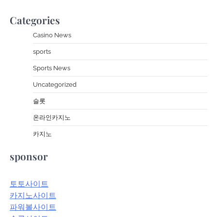
Categories
Casino News
sports
Sports News
Uncategorized
슬롯
온라인카지노
카지노
sponsor
토토사이트
카지노사이트
파워볼사이트