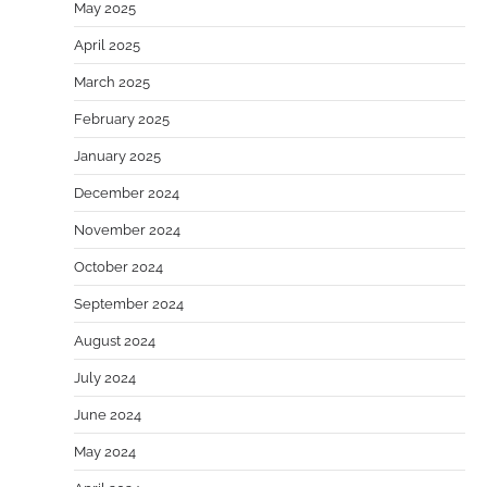
May 2025
April 2025
March 2025
February 2025
January 2025
December 2024
November 2024
October 2024
September 2024
August 2024
July 2024
June 2024
May 2024