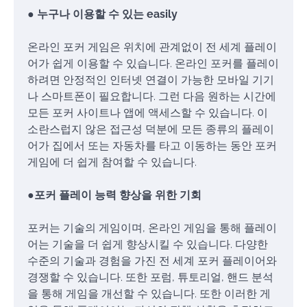
● 누구나 이용할 수 있는 easily
온라인 포커 게임은 위치에 관계없이 전 세계 플레이
어가 쉽게 이용할 수 있습니다. 온라인 포커를 플레이
하려면 안정적인 인터넷 연결이 가능한 모바일 기기
나 스마트폰이 필요합니다. 그런 다음 원하는 시간에
모든 포커 사이트나 앱에 액세스할 수 있습니다. 이
소란스럽지 않은 접근성 덕분에 모든 종류의 플레이
어가 집에서 또는 자동차를 타고 이동하는 동안 포커
게임에 더 쉽게 참여할 수 있습니다.
●포커 플레이 능력 향상을 위한 기회
포커는 기술의 게임이며, 온라인 게임을 통해 플레이
어는 기술을 더 쉽게 향상시킬 수 있습니다. 다양한
수준의 기술과 경험을 가진 전 세계 포커 플레이어와
경쟁할 수 있습니다. 또한 포럼, 튜토리얼, 핸드 분석
을 통해 게임을 개선할 수 있습니다. 또한 이러한 게