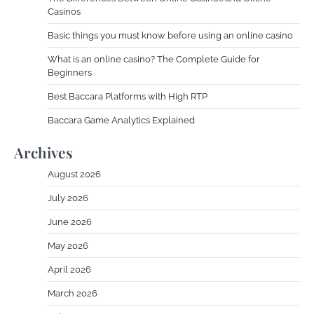
Casinos
Basic things you must know before using an online casino
What is an online casino? The Complete Guide for
Beginners
Best Baccara Platforms with High RTP
Baccara Game Analytics Explained
Archives
August 2026
July 2026
June 2026
May 2026
April 2026
March 2026