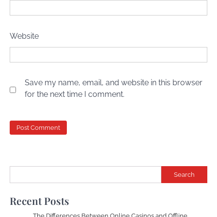
Website
Save my name, email, and website in this browser
for the next time I comment.
Search
Recent Posts
The Differences Between Online Casinos and Offline