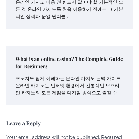
온라인 카지노 이용 전 반드시 알아야 할 기본적인 모
든 것 온라인 카지노를 처음 이용하기 전에는 그 기본
적인 성격과 운영 원리를…
What is an online casino? The Complete Guide
for Beginners
초보자도 쉽게 이해하는 온라인 카지노 완벽 가이드
온라인 카지노는 인터넷 환경에서 전통적인 오프라
인 카지노의 모든 게임을 디지털 방식으로 즐길 수…
Leave a Reply
Your email address will not be published.
Required