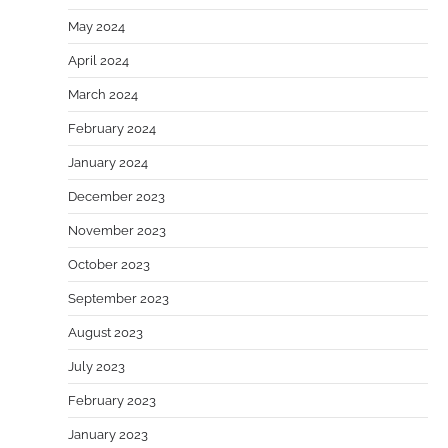
May 2024
April 2024
March 2024
February 2024
January 2024
December 2023
November 2023
October 2023
September 2023
August 2023
July 2023
February 2023
January 2023