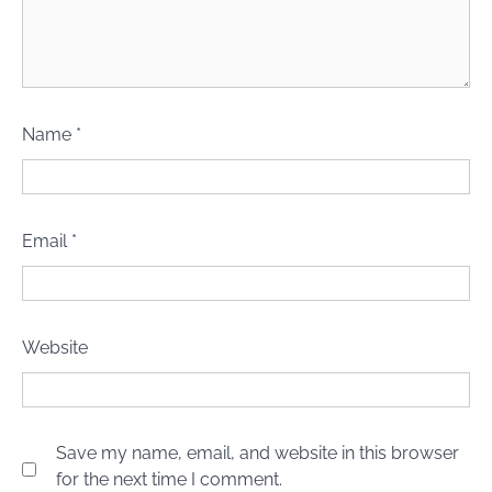
Name
*
Email
*
Website
Save my name, email, and website in this browser
for the next time I comment.