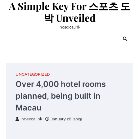
A Simple Key For 스포츠 도
Skip
to
박 Unveiled
content
indexcalink
UNCATEGORIZED
Over 4,000 hotel rooms
planned, being built in
Macau
indexcalink
January 28, 2025