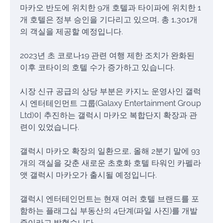
마카오 반도에 위치한 9개 호텔과 타이파에 위치한 1
개 호텔은 정부 승인을 기다리고 있으며, 총 1,301개
의 객실을 제공할 예정입니다.
2023년 초 코로나19 관련 여행 제한 조치가 완화된
이후 코타이의 호텔 수가 증가하고 있습니다.
시장 신규 공급의 상당 부분은 카지노 운영사인 갤럭
시 엔터테인먼트 그룹(Galaxy Entertainment Group
Ltd)이 추진하는 갤럭시 마카오 복합단지 확장과 관
련이 있었습니다.
갤럭시 마카오 확장의 일환으로, 올해 2분기 말에 93
개의 객실을 갖춘 새로운 초호화 호텔 타워인 카펠라
앳 갤럭시 마카오가 출시될 예정입니다.
갤럭시 엔터테인먼트는 현재 여러 호텔 브랜드를 포
함하는 플래그십 부동산의 4단계(파일 사진)를 개발
중이라고 밝혔습니다.