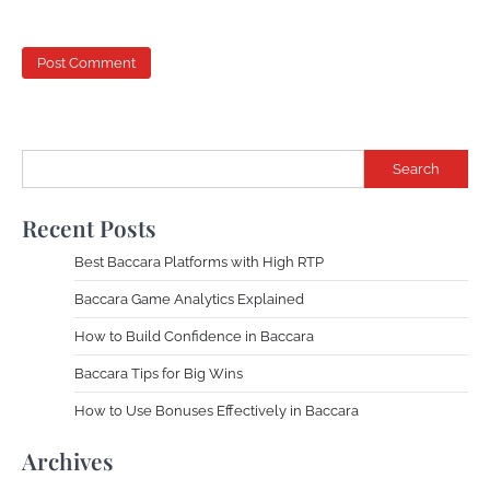
Search
Recent Posts
Best Baccara Platforms with High RTP
Baccara Game Analytics Explained
How to Build Confidence in Baccara
Baccara Tips for Big Wins
How to Use Bonuses Effectively in Baccara
Archives