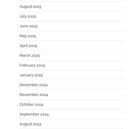
August 2025
July 2025
June 2025
May 2025
April 2025
March 2025
February 2025
January 2025
December 2024
November 2024
October 2024
September 2024
August 2024