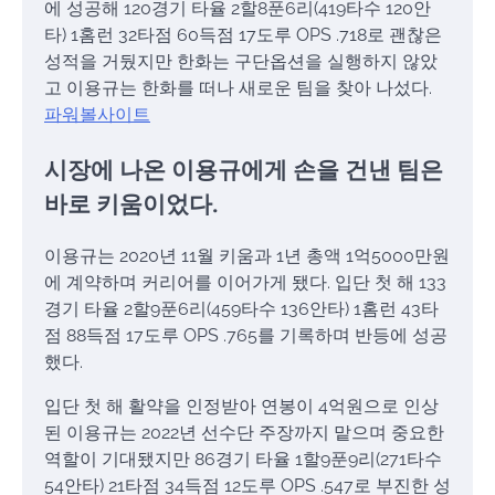
에 성공해 120경기 타율 2할8푼6리(419타수 120안
타) 1홈런 32타점 60득점 17도루 OPS .718로 괜찮은
성적을 거뒀지만 한화는 구단옵션을 실행하지 않았
고 이용규는 한화를 떠나 새로운 팀을 찾아 나섰다.
파워볼사이트
시장에 나온 이용규에게 손을 건낸 팀은
바로 키움이었다.
이용규는 2020년 11월 키움과 1년 총액 1억5000만원
에 계약하며 커리어를 이어가게 됐다. 입단 첫 해 133
경기 타율 2할9푼6리(459타수 136안타) 1홈런 43타
점 88득점 17도루 OPS .765를 기록하며 반등에 성공
했다.
입단 첫 해 활약을 인정받아 연봉이 4억원으로 인상
된 이용규는 2022년 선수단 주장까지 맡으며 중요한
역할이 기대됐지만 86경기 타율 1할9푼9리(271타수
54안타) 21타점 34득점 12도루 OPS .547로 부진한 성