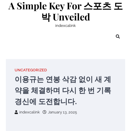
A Simple Key For 스포츠 도
Skip
to
박 Unveiled
content
indexcalink
UNCATEGORIZED
이용규는 연봉 삭감 없이 새 계
약을 체결하며 다시 한 번 기록
경신에 도전합니다.
indexcalink
January 13, 2025