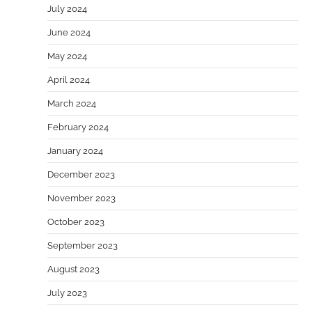
July 2024
June 2024
May 2024
April 2024
March 2024
February 2024
January 2024
December 2023
November 2023
October 2023
September 2023
August 2023
July 2023