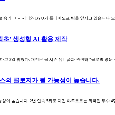
1-2로 승리, 미시시피와 BYU가 플레이오프 팀을 앞서고 있습니다
최초’ 생성형 AI 활용 제작
다고 3일 밝혔다. 대전은 올 시즌 유니폼과 관련해 “글로벌 명
스의 클로저가 될 가능성이 높습니다.
성이 높습니다. 2년 연속 5위로 처진 야쿠르트는 외국인 투수 4