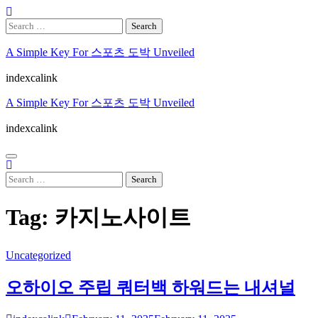
Skip
to
Search
content
for:
A Simple Key For 스포츠 도박 Unveiled
indexcalink
A Simple Key For 스포츠 도박 Unveiled
indexcalink
Search
for:
Tag:
카지노사이트
Uncategorized
오하이오 주립 쿼터백 하워드는 내셔널