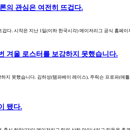
론의 관심은 여전히 뜨겁다.
 시작은 지난 1일(이하 한국시각) 메이저리그 공식 홈페이지 ‘MLB.
번 겨울 로스터를 보강하지 못했습니다.
지 못했습니다. 김하성(탬파베이 레이스), 주릭슨 프로파(애틀랜타
이 됐다.
츠 출신 허일(33)이 메이저리그 팀의 산하 마이너리그 팀들을 총