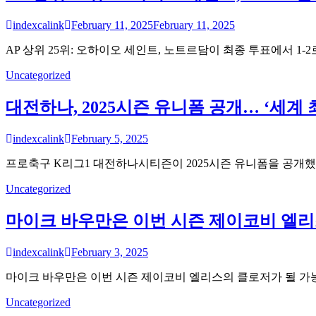
indexcalink
February 11, 2025
February 11, 2025
AP 상위 25위: 오하이오 세인트, 노트르담이 최종 투표에서 
Uncategorized
대전하나, 2025시즌 유니폼 공개… ‘세계 
indexcalink
February 5, 2025
프로축구 K리그1 대전하나시티즌이 2025시즌 유니폼을 공개했
Uncategorized
마이크 바우만은 이번 시즌 제이코비 엘리
indexcalink
February 3, 2025
마이크 바우만은 이번 시즌 제이코비 엘리스의 클로저가 될 가능
Uncategorized