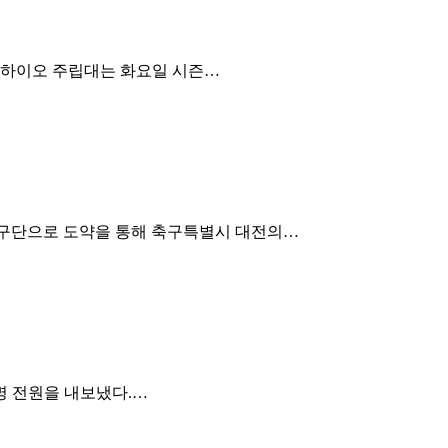
 오하이오 주립대는 화요일 시즌…
문 구단으로 도약을 통해 축구특별시 대전의…
명 전원을 내보냈다.…