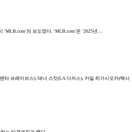
com’의 보도였다. ‘MLB.com’은 ‘2025년…
 브레이브스), 태너 스캇(LA 다저스), 카일 히가시오카(텍사
괄하는 타격코치가 됐다.…