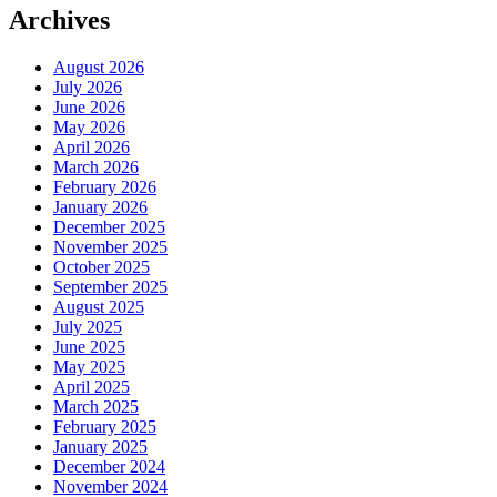
Archives
August 2026
July 2026
June 2026
May 2026
April 2026
March 2026
February 2026
January 2026
December 2025
November 2025
October 2025
September 2025
August 2025
July 2025
June 2025
May 2025
April 2025
March 2025
February 2025
January 2025
December 2024
November 2024