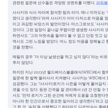
관련된 질문에 선수들은 격양된 코멘트를 더했다.
파워볼
사사키와 식사 자리에 참석한 팀의 리더, 매니 마차도는 
였다고 생각한다”라며 사사키가 이미 다저스로 마음을 
이고 과감한 뉘앙스의 발언이었다. 머스그로브도 “사사키
것이다. 그런 일정이 끝나갈 무렵이면 생생한 사사키의 모
하면서도 “그의 머릿속을 들여다 볼 수 없고 단정 짓고 싶
역시도 그런 느낌을 받았다. 어느 정도 마음을 정해놓고
견을 전했다.
메릴의 경우 “더 이상 날생선을 먹고 싶지 않다”라는 
추지 않았다.
하지만 지난 2023년 월드베이스볼클래식(WBC)에서 
질문에 한 발짝 물러서서 지켜봤다. 사사키는 WBC에서
성공했다. 그는 “(사사키)로키가 시즌을 어떻게 풀어갈지
겪을 수도 있다. 등판 간격을 잘 관리해서 1년 간 던질 
서도 “만약 로키가 그런 순간에 저에게 도움을 요청한다면,
아니라 한 인간으로서 중요한 일이라고 생각한다”라고 강
고 한 것. ‘숙적’을 선택했다고 하더라도 다르빗슈는 후배