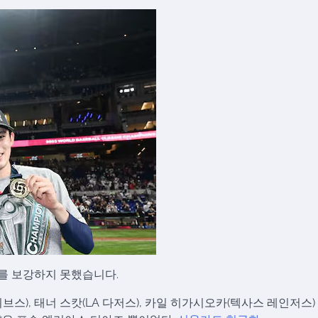
를 보강하지 못했습니다.
스), 태너 스캇(LA 다저스), 카일 히가시오카(텍사스 레인저스) 