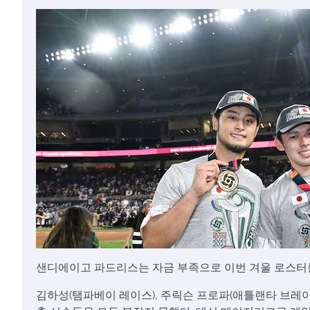
샌디에이고 파드리스는 자금 부족으로 이번 겨울 로스터
김하성(탬파베이 레이스), 주릭슨 프로파(애틀랜타 브레이브