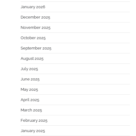
January 2026
December 2025
November 2025
October 2025
September 2025
August 2025
July 2025
June 2025
May 2025
April 2025
March 2025
February 2025
January 2025