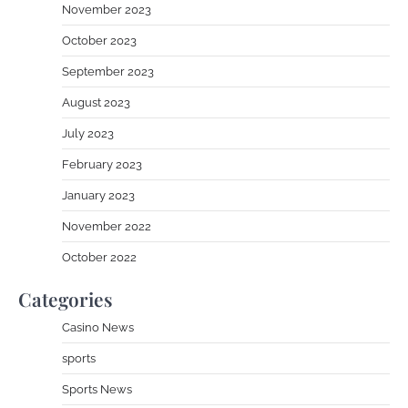
November 2023
October 2023
September 2023
August 2023
July 2023
February 2023
January 2023
November 2022
October 2022
Categories
Casino News
sports
Sports News