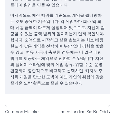
플레이 환경을 만들 수 있습니다.
마지막으로 예산 범위를 기준으로 게임을 필터링하
는 것도 중요한 기준입니다. 각 게임마다 최소 및 최
대 베팅 금액이 다르게 설정되어 있으므로, 자신이 감
당할 수 있는 금액 범위와 일치하는지 먼저 확인해야
합니다. 소액으로 시작하고 싶은 초보자는 최소 베팅
한도가 낮은 게임을 선택하여 부담 없이 경험을 쌓을
수 있고, 여유 자금이 충분한 경우에는 더 넓은 베팅
범위를 제공하는 게임으로 전환할 수 있습니다. 자신
의 플레이 스타일에 맞춰 게임 종류, 위험 수준, 운영
환경까지 종합적으로 비교하고 선택하면, 카지노 주
사위 게임을 단순한 도박이 아닌 개인의 취향에 맞춘
즐거운 오락 활동으로 즐길 수 있습니다.
Post
⟵
⟶
Common Mistakes
Understanding Sic Bo Odds
navigation