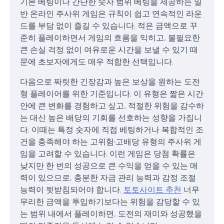
기본 베팅이나 간단한 숫자 범위 베팅을 제공하는 일
반 온라인 주사위 게임은 규칙이 쉽고 연속적인 라운
드를 부담 없이 즐길 수 있습니다. 적은 금액으로 꾸
준히 플레이하면서 게임의 흐름을 익히고, 불필요한
큰 손실 걱정 없이 여유로운 시간을 보낼 수 있기 때
문에 초보자에게도 매우 적합한 선택입니다.
다음으로 짜릿한 긴장감과 높은 보상을 원하는 도전
형 플레이어를 위한 기준입니다. 이 유형은 짧은 시간
안에 큰 변화를 경험하고 싶고, 적절한 위험을 감수하
는 대신 높은 배당의 기회를 선호하는 성향을 가집니
다. 이때는 특정 숫자에 직접 베팅하거나 복합적인 조
건을 충족해야 하는 고위험·고배당 유형의 주사위 게
임을 고려할 수 있습니다. 이런 게임은 당첨 확률은
낮지만 한 번의 성공으로 큰 수익을 얻을 수 있는 매
력이 있으므로, 충분한 자금 관리 능력과 감정 조절
능력이 뒷받침되어야 합니다.
토토사이트 추천
너무
무리한 금액을 투입하기보다는 위험을 감당할 수 있
는 범위 내에서 플레이하면, 도전의 재미와 성공했을