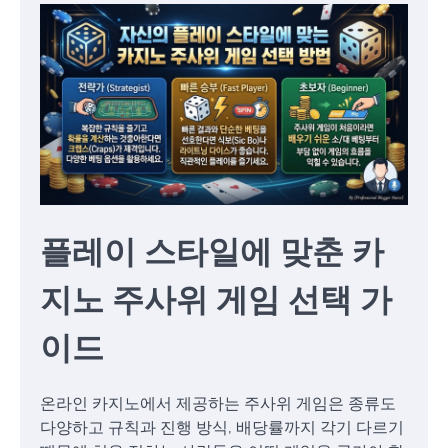
플레이 스타일에 맞춘 카
지노 주사위 게임 선택 가
이드
온라인 카지노에서 제공하는 주사위 게임은 종류도
다양하고 규칙과 진행 방식, 배당률까지 각기 다르기