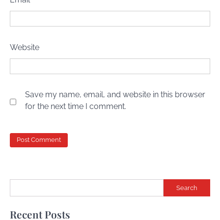
Website
Save my name, email, and website in this browser
for the next time I comment.
Search
Recent Posts