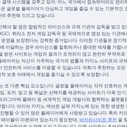
화 결제 시스템을 갖추고 있어, 어느 국가에서 접속하더라도 편리
들은 글로벌 플레이어가 안심하고 게임을 즐길 수 있는 기본적인
하여 추천해 드리고 있습니다.
확인해야 할 점은 합법적인 라이선스와 규제 기관의 감독을 받고 
UKGC), 퀴라소 전자 게임 감독국 등 국제적으로 명성 있는 기관에
한 운영을 보장한다는 강력한 증거입니다. 이러한 기관들은 정기
기준에 미달하는 경우 라이선스를 철회하거나 중대한 제재를 가합니다
의 인증을 받은 사이트는 게임의 결과가 조작되지 않고 완전히 무작위로
 플레이어는 자신이 거주하는 국가의 법률과 카지노 사이트의 규
이 안전하게 서비스를 이용할 수 있습니다. 저희가 추천하는 모든
법적 보호 아래에서 게임을 즐기실 수 있도록 보장합니다.
 또 다른 핵심 요소입니다. 글로벌 플레이어는 각자 선호하는 
게임, 포커, 빙고 등 폭넓은 선택지를 제공하는 사이트가 더욱 인기
, 프라그마틱 플레이 등 세계적인 게임 개발사와 협력하는 플랫폼
장합니다. 라이브 카지노 섹션은 실제 카지노에 있는 듯한 생생한
진행할 수 있어 많은 플레이어에게 사랑받고 있습니다. 특히 카
춘 테이블이 마련되어 있는지가 중요한데,
바카라사이트 추천
을 
을 우선적으로 소개해 드리고 있습니다. 이들 사이트는 초보자부