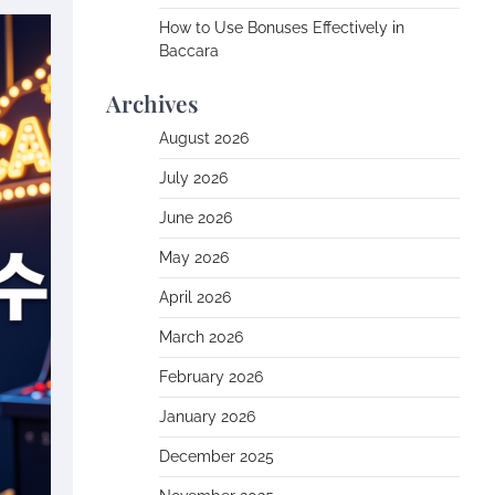
How to Use Bonuses Effectively in
Baccara
Archives
August 2026
July 2026
June 2026
May 2026
April 2026
March 2026
February 2026
January 2026
December 2025