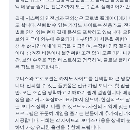
액 베팅을 즐기는 전문가까지 모든 수준의 플레이어가 만
결제 시스템의 안전성과 편의성은 글로벌 플레이어에게 
도 합니다. 신뢰할 수 있는 카지노 사이트는 신용카드, 전
별로 인기 있는 현지 결제 옵션도 포함하고 있습니다. 모
보와 자금이 외부에 유출되거나 부당하게 사용될 위험이 
청 후 24시간 이내에 자금을 지급하며, 복잡한 인증 절
이며, 숨겨진 비용이나 불명확한 조건 없이 모든 거래 내
간, 보안 수준을 직접 테스트하고 검증하여, 글로벌 플
록 정보를 제공합니다.
보너스와 프로모션은 카지노 사이트를 선택할 때 큰 영향
니다. 신뢰할 수 있는 플랫폼은 신규 가입 보너스, 첫 입금
만, 모든 조건을 명확하고 이해하기 쉽게 설명합니다. 베팅 
정을 숨기거나 복잡하게 표시하지 않으며, 현실적으로 달
는 보너스 정책이 다를 수 있으므로, 자신의 지역에 맞는
프로그램은 꾸준히 게임을 즐기는 분들에게 추가적인 가치
제공합니다. 저희는 각 사이트의 보너스 내용을 상세히 
하여 가장 유리한 옵션을 추천해 드립니다.