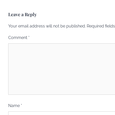
Leave a Reply
Your email address will not be published.
Required field
Comment
*
Name
*