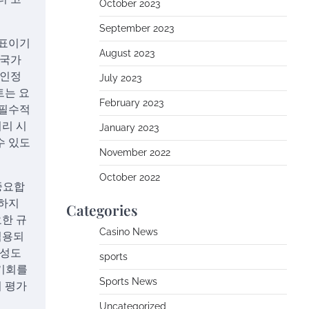
October 2023
September 2023
지표이기
August 2023
 국가
개인정
July 2023
트는 요
February 2023
 필수적
처리 시
January 2023
수 있도
November 2022
October 2022
중요합
공하지
Categories
요한 규
Casino News
적용되
충성도
sports
 기회를
Sports News
지 평가
Uncategorized