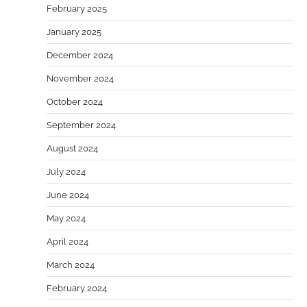
February 2025
January 2025
December 2024
November 2024
October 2024
September 2024
August 2024
July 2024
June 2024
May 2024
April 2024
March 2024
February 2024