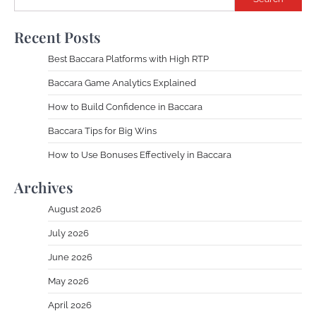
Recent Posts
Best Baccara Platforms with High RTP
Baccara Game Analytics Explained
How to Build Confidence in Baccara
Baccara Tips for Big Wins
How to Use Bonuses Effectively in Baccara
Archives
August 2026
July 2026
June 2026
May 2026
April 2026