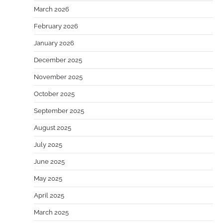
March 2026
February 2026
January 2026
December 2025
November 2025
October 2025
September 2025
August 2025
July 2025
June 2025
May 2025
April 2025
March 2025