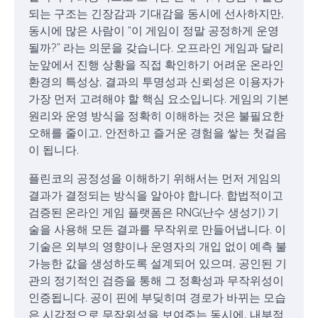
되는 구조는 긴장감과 기대감을 동시에 선사하지만,
동시에 많은 사람이 “이 게임이 정말 공정하게 운영
될까?” 라는 의문을 갖습니다. 오프라인 게임과 달리
눈앞에서 진행 상황을 직접 확인하기 어려운 온라인
환경의 특성상, 결과의 투명성과 신뢰성은 이용자가
가장 먼저 고려해야 할 핵심 요소입니다. 게임의 기본
원리와 운영 방식을 정확히 이해하는 것은 불필요한
오해를 줄이고, 안전하고 즐거운 경험을 쌓는 첫걸음
이 됩니다.
플린코의 공정성을 이해하기 위해서는 먼저 게임의
결과가 결정되는 방식을 알아야 합니다. 합법적이고
검증된 온라인 게임 플랫폼은 RNG(난수 생성기) 기
술을 사용해 모든 결과를 무작위로 만들어냅니다. 이
기술은 외부의 영향이나 운영자의 개입 없이 예측 불
가능한 값을 생성하도록 설계되어 있으며, 공인된 기
관의 정기적인 검증을 통해 그 정확성과 무작위성이
인증됩니다. 공이 핀에 부딪히며 경로가 바뀌는 모습
은 시각적으로 무작위성을 보여주는 동시에, 내부적