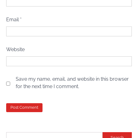
Email
*
Website
Save my name, email, and website in this browser
for the next time I comment.
Search