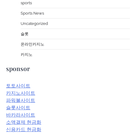
sports
Sports News
Uncategorized
슬롯
온라인카지노
카지노
sponsor
토토사이트
카지노사이트
파워볼사이트
슬롯사이트
바카라사이트
소액결제 현금화
신용카드 현금화