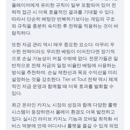
플레이어에게 유리한 규칙이 일부 포함되어 있어 전
략적 접근 시 더욱 효율적인 결과를 기대할 수 있다.
따라서 단순히 베팅만 반복하기보다는 게임의 구조
와 규칙을 충분히 숙지한 후 전략을 적용하는 것이 바
람직하다.
또한 자금 관리 역시 매우 중요한 요소다. 아무리 우
수한 전략이라도 무리한 베팅이 이어진다면 장기적
으로 손실 가능성이 커질 수밖에 없다. 전문가들은 일
반적으로 전체 자금의 일정 비율만 베팅에 사용하는
방식을 추천하며, 손실 제한선과 목표 수익선을 미리
설정하는 것을 강조한다. Tier et Tout 전략 역시 체계
적인 자금 운영과 함께할 때 더욱 효과를 발휘할 수
있다.
최근 온라인 카지노 시장의 성장과 함께 다양한 룰렛
시스템이 등장하면서 플레이 환경도 더욱 발전하고
있다. 실시간 라이브 카지노 기능과 모바일 최적화 서
비스 덕분에 언제 어디서나 룰렛을 즐길 수 있게 되었