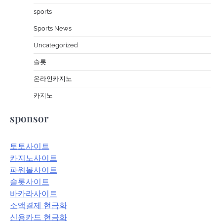
sports
Sports News
Uncategorized
슬롯
온라인카지노
카지노
sponsor
토토사이트
카지노사이트
파워볼사이트
슬롯사이트
바카라사이트
소액결제 현금화
신용카드 현금화