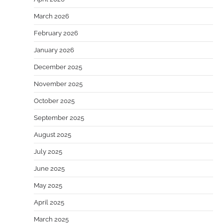
March 2026
February 2026
January 2026
December 2025
November 2025
October 2025
September 2025
August 2025
July 2025
June 2025
May 2025
April 2025
March 2025