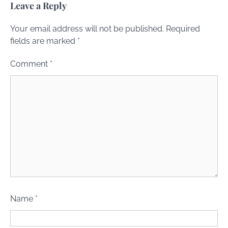
Leave a Reply
Your email address will not be published.
Required
fields are marked
*
Comment
*
Name
*