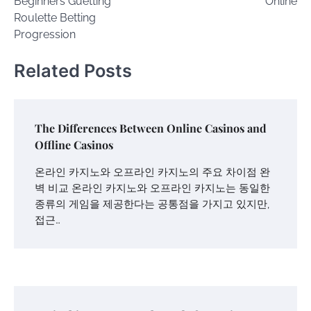
Beginners Guetting
Online
Roulette Betting
Progression
Related Posts
The Differences Between Online Casinos and
Offline Casinos
온라인 카지노와 오프라인 카지노의 주요 차이점 완
벽 비교 온라인 카지노와 오프라인 카지노는 동일한
종류의 게임을 제공한다는 공통점을 가지고 있지만,
접근…