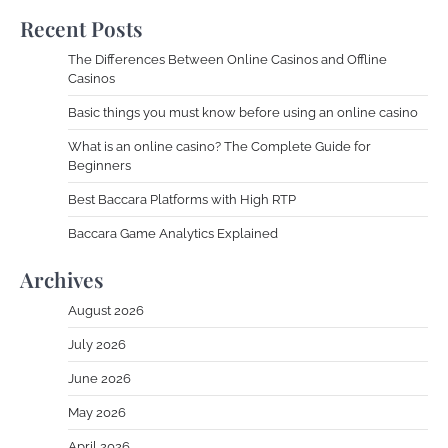
Recent Posts
The Differences Between Online Casinos and Offline
Casinos
Basic things you must know before using an online casino
What is an online casino? The Complete Guide for
Beginners
Best Baccara Platforms with High RTP
Baccara Game Analytics Explained
Archives
August 2026
July 2026
June 2026
May 2026
April 2026