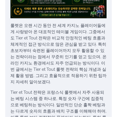
룰렛은 오랜 시간 동안 전 세계 카지노 플레이어들에
게 사랑받아 온 대표적인 테이블 게임이다. 그중에서
도 Tier et Tout 전략은 비교적 안정적인 베팅 흐름과
체계적인 접근 방식으로 많은 관심을 받고 있다. 특히
초보자부터 숙련된 플레이어까지 모두 활용할 수 있
는 전략이라는 점에서 꾸준히 인기를 얻고 있으며, 온
라인 카지노 환경에서도 자주 언급되는 방식이다. 이
번 글에서는 Tier et Tout 룰렛 전략의 핵심 개념과 실
제 활용 방법, 그리고 효율적으로 적용하기 위한 팁까
지 자세히 알아보겠다.
Tier et Tout 전략은 프랑스식 룰렛에서 자주 사용되
는 베팅 시스템 중 하나로, 특정 숫자 구간에 집중적
으로 베팅하는 방식이다. 일반적인 단순 홀짝 베팅과
는 다르게 숫자의 흐름과 배치 구조를 이해해야 하며,