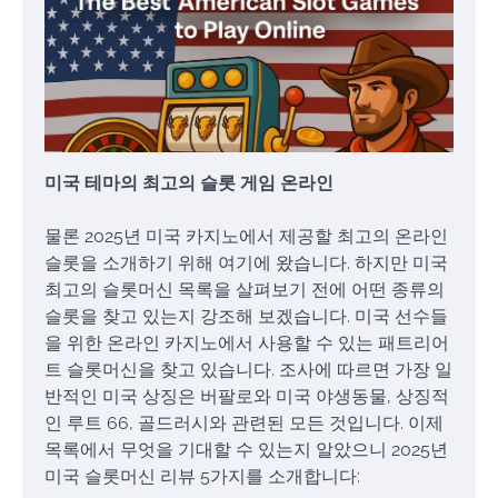
미국 테마의 최고의 슬롯 게임 온라인
물론 2025년 미국 카지노에서 제공할 최고의 온라인
슬롯을 소개하기 위해 여기에 왔습니다. 하지만 미국
최고의 슬롯머신 목록을 살펴보기 전에 어떤 종류의
슬롯을 찾고 있는지 강조해 보겠습니다. 미국 선수들
을 위한 온라인 카지노에서 사용할 수 있는 패트리어
트 슬롯머신을 찾고 있습니다. 조사에 따르면 가장 일
반적인 미국 상징은 버팔로와 미국 야생동물, 상징적
인 루트 66, 골드러시와 관련된 모든 것입니다. 이제
목록에서 무엇을 기대할 수 있는지 알았으니 2025년
미국 슬롯머신 리뷰 5가지를 소개합니다: