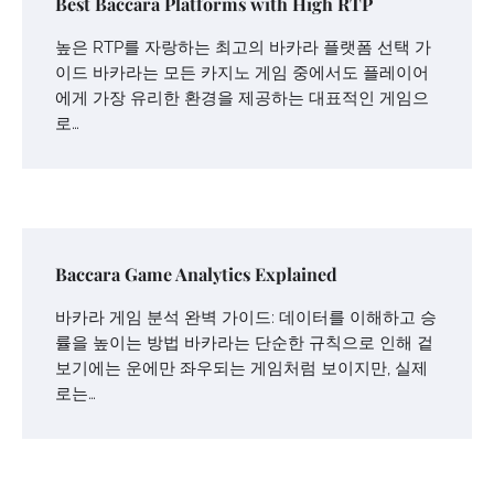
Best Baccara Platforms with High RTP
높은 RTP를 자랑하는 최고의 바카라 플랫폼 선택 가
이드 바카라는 모든 카지노 게임 중에서도 플레이어
에게 가장 유리한 환경을 제공하는 대표적인 게임으
로…
Baccara Game Analytics Explained
바카라 게임 분석 완벽 가이드: 데이터를 이해하고 승
률을 높이는 방법 바카라는 단순한 규칙으로 인해 겉
보기에는 운에만 좌우되는 게임처럼 보이지만, 실제
로는…