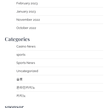
February 2023
January 2023
November 2022
October 2022
Categories
Casino News
sports
Sports News
Uncategorized
슬롯
온라인카지노
카지노
sponsor