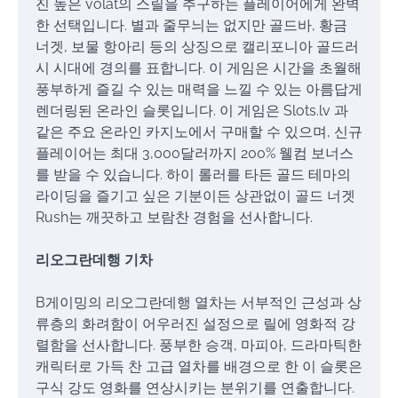
진 높은 volat의 스릴을 추구하는 플레이어에게 완벽
한 선택입니다. 별과 줄무늬는 없지만 골드바, 황금
너겟, 보물 항아리 등의 상징으로 캘리포니아 골드러
시 시대에 경의를 표합니다. 이 게임은 시간을 초월해
풍부하게 즐길 수 있는 매력을 느낄 수 있는 아름답게
렌더링된 온라인 슬롯입니다. 이 게임은 Slots.lv 과
같은 주요 온라인 카지노에서 구매할 수 있으며, 신규
플레이어는 최대 3,000달러까지 200% 웰컴 보너스
를 받을 수 있습니다. 하이 롤러를 타든 골드 테마의
라이딩을 즐기고 싶은 기분이든 상관없이 골드 너겟
Rush는 깨끗하고 보람찬 경험을 선사합니다.
리오그란데행 기차
B게이밍의 리오그란데행 열차는 서부적인 근성과 상
류층의 화려함이 어우러진 설정으로 릴에 영화적 강
렬함을 선사합니다. 풍부한 승객, 마피아, 드라마틱한
캐릭터로 가득 찬 고급 열차를 배경으로 한 이 슬롯은
구식 강도 영화를 연상시키는 분위기를 연출합니다.