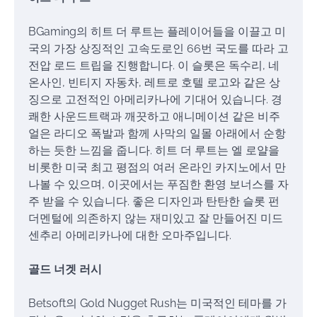
BGaming의 히트 더 루트는 플레이어들을 이끌고 미
국의 가장 상징적인 고속도로인 66번 국도를 따라 고
전압 로드 트립을 진행합니다. 이 슬롯은 독수리, 네
온사인, 빈티지 자동차, 레트로 호텔 로고와 같은 상
징으로 고전적인 아메리카나에 기대어 있습니다. 경
쾌한 사운드트랙과 깨끗하고 애니메이션 같은 비주
얼은 라디오 폭발과 함께 사막의 일몰 아래에서 순항
하는 듯한 느낌을 줍니다. 히트 더 루트는 엘 로얄을
비롯한 미국 최고 평점의 여러 온라인 카지노에서 만
나볼 수 있으며, 이곳에서는 푸짐한 환영 보너스를 자
주 받을 수 있습니다. 좋은 디자인과 탄탄한 슬롯 펀
더멘털에 의존하지 않는 재미있고 잘 만들어진 미드
센추리 아메리카나에 대한 오마주입니다.
골드 너겟 러시
Betsoft의 Gold Nugget Rush는 미국적인 테마를 가