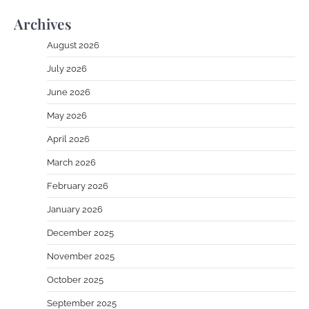
Archives
August 2026
July 2026
June 2026
May 2026
April 2026
March 2026
February 2026
January 2026
December 2025
November 2025
October 2025
September 2025