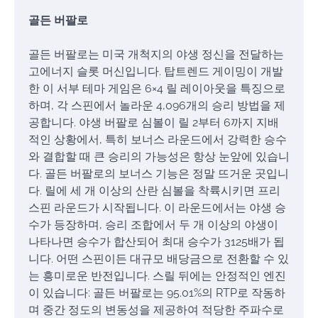
골든 버팔로
골든 버팔로는 미국 개척지의 야생 정신을 전달하는
고에너지 슬롯 머신입니다. 탑트렌드 게이밍이 개발
한 이 서부 테마 게임은 6×4 릴 레이아웃을 특징으로
하며, 각 스핀에서 놀라운 4,096개의 승리 방법을 제
공합니다. 야생 버팔로 심볼이 릴 2부터 6까지 지배
적인 상황에서, 특히 보너스 라운드에서 강력한 승수
와 결합할 때 큰 승리의 가능성은 항상 눈앞에 있습니
다. 골든 버팔로의 보너스 기능은 정말 뜨거운 곳입니
다. 릴에 세 개 이상의 산란 심볼을 착륙시키면 프리
스핀 라운드가 시작됩니다. 이 라운드에서는 야생 승
수가 등장하며, 승리 조합에서 두 개 이상의 야생이
나타나면 승수가 합산되어 최대 승수가 3125배가 됩
니다. 어떤 스핀이든 대규모 배당금으로 전환할 수 있
는 흥미로운 반전입니다. 스릴 뒤에는 안정적인 엔진
이 있습니다: 골든 버팔로는 95.01%의 RTP로 작동하
며 중간 정도의 변동성을 제공하여 적당한 주파수로