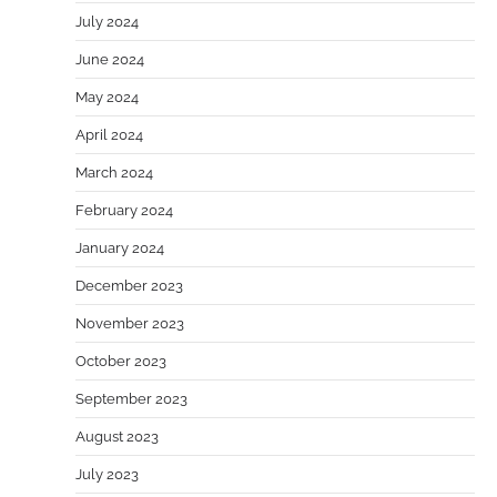
July 2024
June 2024
May 2024
April 2024
March 2024
February 2024
January 2024
December 2023
November 2023
October 2023
September 2023
August 2023
July 2023