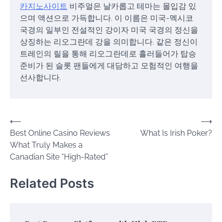
카지노사이트
비주얼은 날카롭고 테마는 몰입감 있
으며 액션으로 가득합니다. 이 이름은 미국-멕시코
국경의 일부인 전설적인 강이자 미국 국경의 정신을
상징하는 리오그란데 강을 의미합니다. 같은 정신이
트레인의 릴을 통해 리오그란데로 흘러들어가 탑승
준비가 된 슬롯 팬들에게 대담하고 모험적인 여행을
선사합니다.
Post
⟵
⟶
Best Online Casino Reviews
What Is Irish Poker?
navigation
What Truly Makes a
Canadian Site “High-Rated”
Related Posts