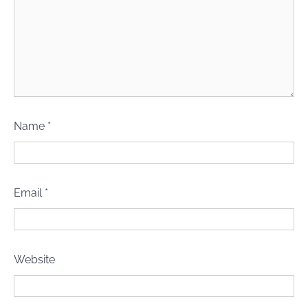
Name
*
Email
*
Website