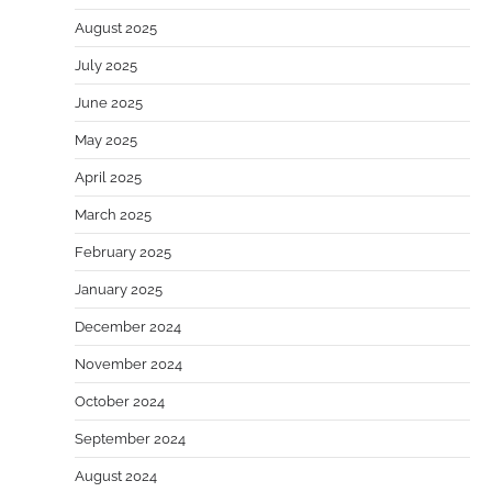
August 2025
July 2025
June 2025
May 2025
April 2025
March 2025
February 2025
January 2025
December 2024
November 2024
October 2024
September 2024
August 2024