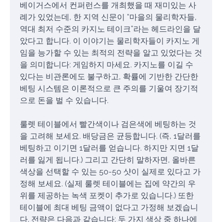
베이거스에서 컨퍼런스를 개최했을 때 재미있는 사
례가 있었는데, 한 지역 신문이 “마을의 물리학자들,
역대 최저 수준의 카지노 테이크”라는 헤드라인을 달
았다고 합니다. 이 이야기는 물리학자들이 카지노 게
임을 능가할 수 있는 최적의 전략을 알고 있었다는 것
을 의미합니다: 게임하지 마세요. 카지노를 이길 수
있다는 비관론에도 불구하고, 확률에 기반한 간단한
베팅 시스템은 이론적으로 큰 주의를 기울여 장기적
으로 돈을 벌 수 있습니다.
룰렛 테이블에서 빨간색이나 검은색에 베팅하는 것
을 고려해 보세요. 배당금은 균등합니다. (즉, 1달러를
베팅하고 이기면 1달러를 얻습니다. 하지만 지면 1달
러를 잃게 됩니다.) 그리고 간단히 말하자면, 올바른
색상을 선택할 수 있는 50-50 샷이 실제로 있다고 가
정해 보세요. (실제 룰렛 테이블에는 집에 약간의 우
위를 제공하는 녹색 포켓이 추가로 있습니다.) 또한
테이블에 최대 베팅 금액이 없다고 가정해 보겠습니
다. 전략은 다음과 같습니다: 두 가지 색상 중 하나에