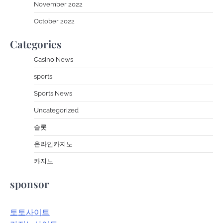
November 2022
October 2022
Categories
Casino News
sports
Sports News
Uncategorized
슬롯
온라인카지노
카지노
sponsor
토토사이트