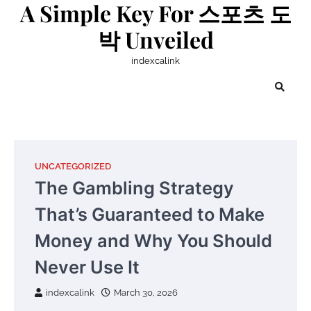
A Simple Key For 스포츠 도
Skip
to
박 Unveiled
content
indexcalink
UNCATEGORIZED
The Gambling Strategy
That’s Guaranteed to Make
Money and Why You Should
Never Use It
indexcalink
March 30, 2026