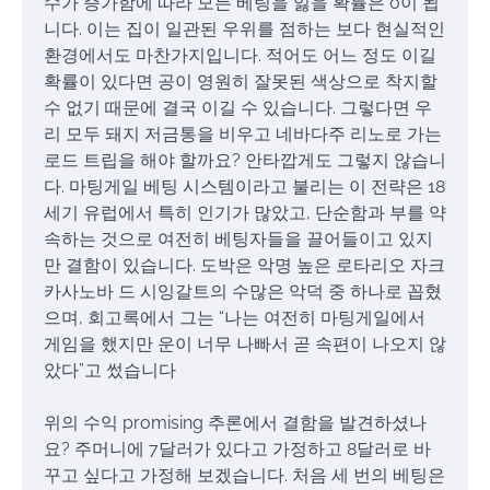
수가 증가함에 따라 모든 베팅을 잃을 확률은 0이 됩
니다. 이는 집이 일관된 우위를 점하는 보다 현실적인
환경에서도 마찬가지입니다. 적어도 어느 정도 이길
확률이 있다면 공이 영원히 잘못된 색상으로 착지할
수 없기 때문에 결국 이길 수 있습니다. 그렇다면 우
리 모두 돼지 저금통을 비우고 네바다주 리노로 가는
로드 트립을 해야 할까요? 안타깝게도 그렇지 않습니
다. 마팅게일 베팅 시스템이라고 불리는 이 전략은 18
세기 유럽에서 특히 인기가 많았고, 단순함과 부를 약
속하는 것으로 여전히 베팅자들을 끌어들이고 있지
만 결함이 있습니다. 도박은 악명 높은 로타리오 자크
카사노바 드 시잉갈트의 수많은 악덕 중 하나로 꼽혔
으며, 회고록에서 그는 “나는 여전히 마팅게일에서
게임을 했지만 운이 너무 나빠서 곧 속편이 나오지 않
았다”고 썼습니다
위의 수익 promising 추론에서 결함을 발견하셨나
요? 주머니에 7달러가 있다고 가정하고 8달러로 바
꾸고 싶다고 가정해 보겠습니다. 처음 세 번의 베팅은