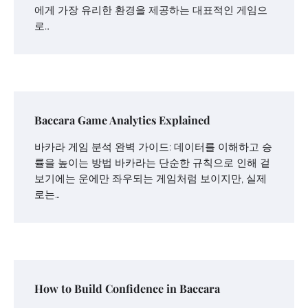
에게 가장 유리한 환경을 제공하는 대표적인 게임으
로…
Baccara Game Analytics Explained
바카라 게임 분석 완벽 가이드: 데이터를 이해하고 승
률을 높이는 방법 바카라는 단순한 규칙으로 인해 겉
보기에는 운에만 좌우되는 게임처럼 보이지만, 실제
로는…
How to Build Confidence in Baccara