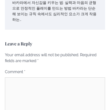
바카라에서 자신감을 키우는 법: 실력과 마음의 균형
으로 안정적인 플레이를 만드는 방법 바카라는 단순
해 보이는 규칙 속에서도 심리적인 요소가 크게 작용
하는…
Leave a Reply
Your email address will not be published.
Required
fields are marked
*
Comment
*