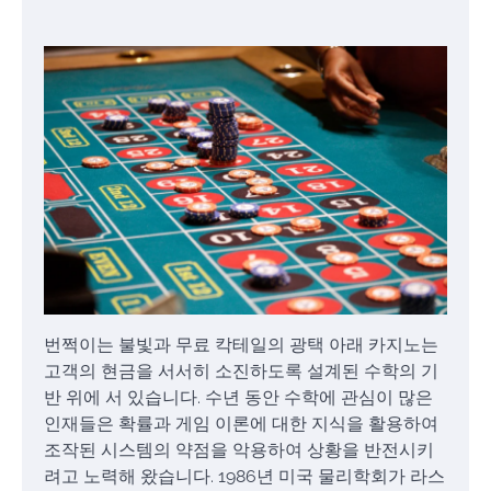
번쩍이는 불빛과 무료 칵테일의 광택 아래 카지노는
고객의 현금을 서서히 소진하도록 설계된 수학의 기
반 위에 서 있습니다. 수년 동안 수학에 관심이 많은
인재들은 확률과 게임 이론에 대한 지식을 활용하여
조작된 시스템의 약점을 악용하여 상황을 반전시키
려고 노력해 왔습니다. 1986년 미국 물리학회가 라스