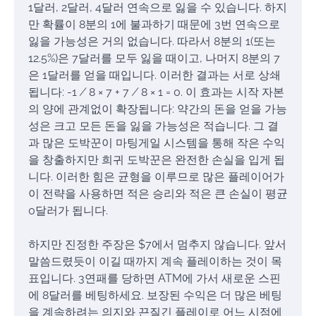
1달러, 2달러, 4달러 연속으로 잃을 수 있습니다. 하지
만 확률이 8분의 1에 불과하기 때문에 3번 연속으로
잃을 가능성은 거의 없습니다. 따라서 8분의 1(또는
12.5%)은 7달러를 모두 잃을 때이고, 나머지 8분의 7
은 1달러를 얻을 때입니다. 이러한 결과는 서로 상쇄
됩니다: -1 ∕ 8 × 7 + 7 ∕ 8 × 1 = 0. 이 효과는 시작 자본
의 양에 관계없이 확장됩니다: 약간의 돈을 얻을 가능
성은 크고 모든 돈을 잃을 가능성은 적습니다. 그 결
과 많은 도박꾼이 마팅게일 시스템을 통해 작은 수익
을 창출하지만 희귀 도박꾼은 완전한 손실을 입게 됩
니다. 이러한 힘은 균형을 이루므로 많은 플레이어가
이 전략을 사용하면 적은 승리와 적은 큰 손실이 평균
0달러가 됩니다.
하지만 진정한 주장은 $7에서 멈추지 않습니다. 앞서
말씀드렸듯이 이길 때까지 계속 플레이하는 것이 목
표입니다. 3연패를 당하면 ATM에 가서 새로운 스핀
에 8달러를 베팅하세요. 보장된 수익은 더 많은 베팅
을 계속하려는 의지와 끈질긴 플레이로 어느 시점에