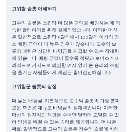
고위험 슬롯 이해하기
고수익 슬롯은 스핀당 더 많은 금액을 베팅하는 데 익
숙한 플레이어를 위해 설계되었습니다. 이러한 머신
은 일반적으로 스핀당 5달러에서 100달러 이상의 최
소 베팅 금액이 더 높은 경우가 많습니다. 고수익 슬
롯의 매력은 상당한 배당금을 지급할 수 있는 잠재력
에 있습니다. 베팅 금액이 클수록 잭팟과 보너스가 비
례적으로 커지므로 의심할 여지 없이 큰 승리의 스릴
을 즐기는 사람들에게 게임은 흥미진진해집니다.
고위험군 슬롯의 장점
더 높은 배당금: 기본적으로 고수익 슬롯의 가장 흥미
로운 측면은 대규모 배당금의 잠재력입니다. 이러한
머신의 점진적인 잭팟은 수백만 달러에 도달할 수 있
어 인생을 바꿀 수 있는 승리를 제공합니다. 더 나은
확률: 일반적으로 고수익 슬롯은 저수익 슬롯에 비해