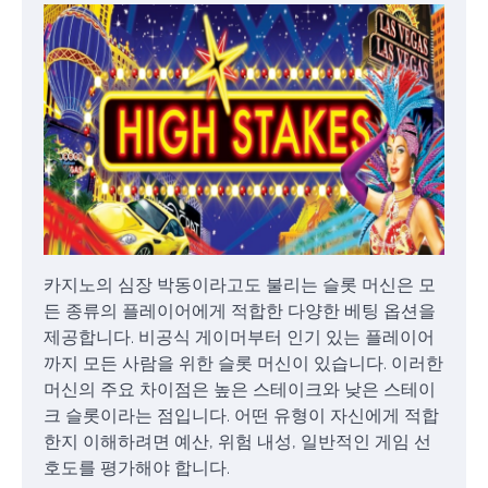
카지노의 심장 박동이라고도 불리는 슬롯 머신은 모
든 종류의 플레이어에게 적합한 다양한 베팅 옵션을
제공합니다. 비공식 게이머부터 인기 있는 플레이어
까지 모든 사람을 위한 슬롯 머신이 있습니다. 이러한
머신의 주요 차이점은 높은 스테이크와 낮은 스테이
크 슬롯이라는 점입니다. 어떤 유형이 자신에게 적합
한지 이해하려면 예산, 위험 내성, 일반적인 게임 선
호도를 평가해야 합니다.