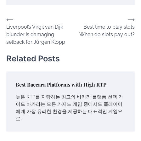
Post
⟵
⟶
Liverpool’s Virgil van Dijk
Best time to play slots
navigation
blunder is damaging
When do slots pay out?
setback for Jürgen Klopp
Related Posts
Best Baccara Platforms with High RTP
높은 RTP를 자랑하는 최고의 바카라 플랫폼 선택 가
이드 바카라는 모든 카지노 게임 중에서도 플레이어
에게 가장 유리한 환경을 제공하는 대표적인 게임으
로…