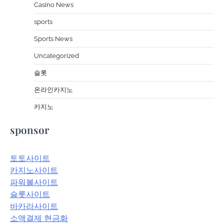
Casino News
sports
Sports News
Uncategorized
슬롯
온라인카지노
카지노
sponsor
토토사이트
카지노사이트
파워볼사이트
슬롯사이트
바카라사이트
소액결제 현금화