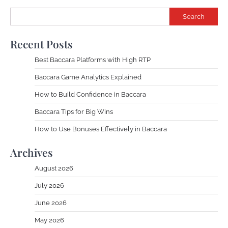
Search
Recent Posts
Best Baccara Platforms with High RTP
Baccara Game Analytics Explained
How to Build Confidence in Baccara
Baccara Tips for Big Wins
How to Use Bonuses Effectively in Baccara
Archives
August 2026
July 2026
June 2026
May 2026