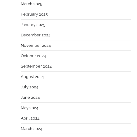
March 2025
February 2025
January 2025
December 2024
November 2024
October 2024
September 2024
August 2024
July 2024
June 2024
May 2024
April 2024
March 2024