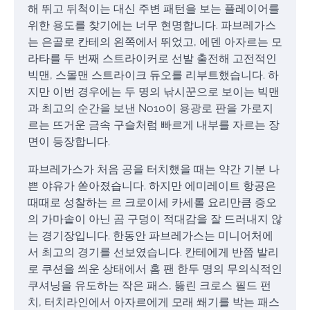
해 뛰고 뒤척이는 대신 주변 패턴을 보는 플레이어를
위한 용도를 찾기에는 너무 현명합니다. 파브레가스
는 은골로 칸테의 왼쪽에서 뛰었고, 에덴 아자르는 모
라타를 두 번째 스트라이커로 선발 출전해 고전적인
빅맨, 스몰맨 스트라이크 듀오를 리부트했습니다. 하
지만 이번 경우에는 두 명의 낚시꾼으로 보이는 빅맨
과 최고의 순간을 보낸 No10이 용광로 판을 가로지
르는 뜨거운 금속 구슬처럼 빠르게 내부를 자르는 장
면이 등장합니다.
파브레가스가 처음 공을 터치했을 때는 약간 기분 나
쁜 야유가 쏟아졌습니다. 하지만 에미레이트 항공은
때때로 성찰하는 르 크로이세 카세롤 요리만큼 증오
의 가마솥이 아닌 곰 구덩이 적대감을 잘 드러내지 않
는 경기장입니다. 한동안 파브레가스는 미니어처에
서 최고의 경기를 선보였습니다. 칸테에게 반쯤 발리
로 쿠션을 씌운 상태에서 홈 팬 한두 명의 무의식적인
쿠셔닝을 유도하는 작은 패스, 뚫린 크로스 필드 펀
치, 터치라인에서 아자르에게 모래 쐐기를 박는 패스