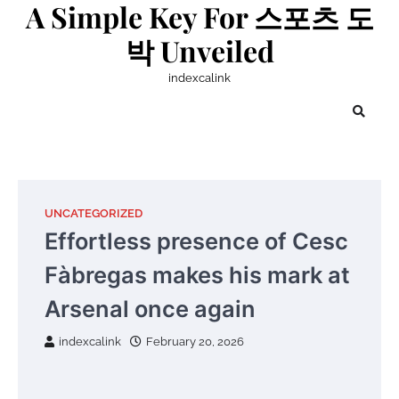
A Simple Key For 스포츠 도
Skip
to
박 Unveiled
content
indexcalink
UNCATEGORIZED
Effortless presence of Cesc
Fàbregas makes his mark at
Arsenal once again
indexcalink
February 20, 2026