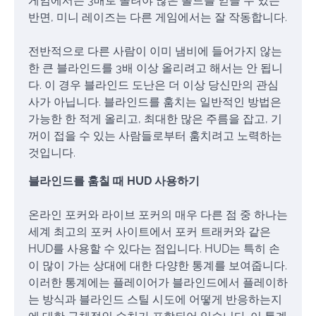
게임에서는 3배로 올려야 많은 폴드를 얻을 수 있는
반면, 미니 레이즈는 다른 게임에서는 잘 작동합니다.
전반적으로 다른 사람이 이미 냄비에 들어가지 않는
한 큰 블라인드를 3배 이상 올리려고 해서는 안 됩니
다. 이 경우 블라인드 도난은 더 이상 당신만의 관심
사가 아닙니다. 블라인드를 훔치는 일반적인 방법은
가능한 한 적게 올리고, 최대한 많은 주름을 잡고, 기
꺼이 접을 수 있는 사람들로부터 훔치려고 노력하는
것입니다.
블라인드를 훔칠 때 HUD 사용하기
온라인 포커와 라이브 포커의 매우 다른 점 중 하나는
세계 최고의 포커 사이트에서 포커 트래커와 같은
HUD를 사용할 수 있다는 점입니다. HUD는 특히 손
이 많이 가는 상대에 대한 다양한 통계를 보여줍니다.
이러한 통계에는 플레이어가 블라인드에서 플레이하
는 방식과 블라인드 스틸 시도에 어떻게 반응하는지