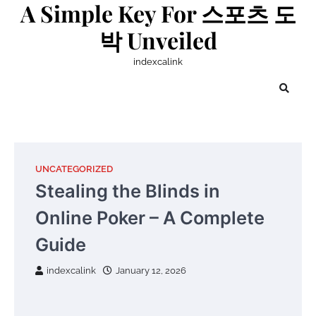
A Simple Key For 스포츠 도
Skip
to
박 Unveiled
content
indexcalink
UNCATEGORIZED
Stealing the Blinds in
Online Poker – A Complete
Guide
indexcalink
January 12, 2026