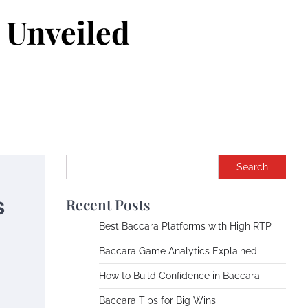
Unveiled
Search
s
Recent Posts
Best Baccara Platforms with High RTP
Baccara Game Analytics Explained
How to Build Confidence in Baccara
Baccara Tips for Big Wins