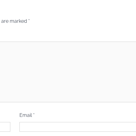
s are marked
*
Email
*