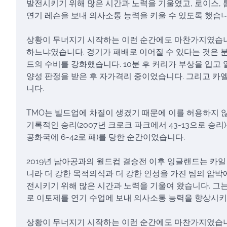
발전시키기 위해 많은 시간과 노력을 기울였고, 로이스, 
연기 레슨을 보내 의사소통 능력을 키울 수 있도록 했습니
상황이 무너지기 시작하는 이런 순간에도 마찬가지였습니다
하느냐였습니다. 경기가 패배로 이어질 수 있다는 것은 
드의 수비를 강화했습니다. 10분 후 커리가 부상을 입고
양성 판정을 받은 후 자가격리 중이었습니다. 그리고 카
니다.
TMO는 빌드업에 차질이 생겼기 때문에 이를 허용하지 
기록적인 승리(2007년 크로크 파크에서 43-13으로 승
공화국에 6-42로 패)를 당한 순간이었습니다.
2019년 남아공과의 월드컵 결승전 이후 잉글랜드는 카
니라 더 강한 목적의식과 더 강한 인성을 가진 팀의 압박
전시키기 위해 많은 시간과 노력을 기울여 왔습니다. 그는 
로 이토제를 연기 수업에 보내 의사소통 능력을 향상시키
상황이 무너지기 시작하는 이런 순간에도 마찬가지였습니다