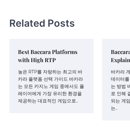
navigation
Related Posts
Best Baccara Platforms
Baccar
with High RTP
Explai
높은 RTP를 자랑하는 최고의 바
바카라 게
카라 플랫폼 선택 가이드 바카라
데이터를
는 모든 카지노 게임 중에서도 플
는 방법 
레이어에게 가장 유리한 환경을
로 인해 
제공하는 대표적인 게임으로…
되는 게임
는…