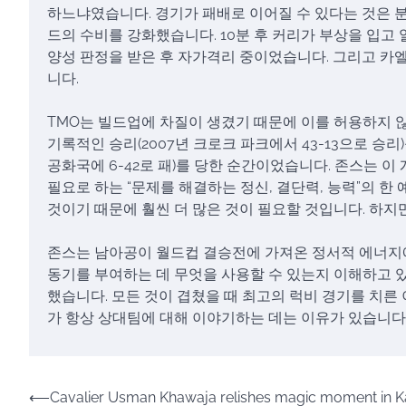
하느냐였습니다. 경기가 패배로 이어질 수 있다는 것은 
드의 수비를 강화했습니다. 10분 후 커리가 부상을 입고
양성 판정을 받은 후 자가격리 중이었습니다. 그리고 카
니다.
TMO는 빌드업에 차질이 생겼기 때문에 이를 허용하지 
기록적인 승리(2007년 크로크 파크에서 43-13으로 승
공화국에 6-42로 패)를 당한 순간이었습니다. 존스는 이
필요로 하는 “문제를 해결하는 정신, 결단력, 능력”의 한
것이기 때문에 훨씬 더 많은 것이 필요할 것입니다. 하지
존스는 남아공이 월드컵 결승전에 가져온 정서적 에너지
동기를 부여하는 데 무엇을 사용할 수 있는지 이해하고 있
했습니다. 모든 것이 겹쳤을 때 최고의 럭비 경기를 치른
가 항상 상대팀에 대해 이야기하는 데는 이유가 있습니다
Post
⟵
Cavalier Usman Khawaja relishes magic moment in K