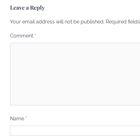
Leave a Reply
Your email address will not be published.
Required field
Comment
*
Name
*