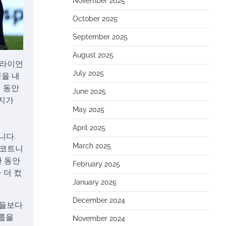
November 2025
October 2025
September 2025
August 2025
 라이언
July 2025
정을 내
년 동안
June 2025
여지가
May 2025
April 2025
니다.
March 2025
 코트니
간 동안
February 2025
 더 컸
January 2025
December 2024
신들보다
그룹을
November 2024