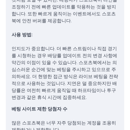
조정하기 전에 빠른 업데이트를 악용하는 것을 방지
합니다. 또한 빠르게 움직이는 이벤트에서도 스포츠
북에 안전 버퍼를 제공합니다.
사용 방법:
인지도가 중요합니다. 더 빠른 스트림이나 직접 경기
를 시청하는 경우 배당률 업데이트 전의 변경 사항에
약간의 이점이 있을 수 있습니다. 스포츠북에서는 의
심스러운 순간에 맞는 베팅을 주시하고 있으므로 주
의하세요. 더 현명한 접근 방식은 라이브 베팅을 전략
적으로 사용하는 것입니다. 지연은 덜 중요하지만 배
당률은 여전히 빠르게 움직일 때 하프타임이나 투구
변경과 같은 휴식 시간에 집중하세요.
베팅 사이트 제한 당첨자 수
많은 스포츠북은 너무 자주 당첨되는 계정을 조용히
제한하거나 제한합니다.