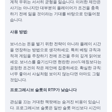
계적 우위는 서서히 균형을 잃습니다. 이러한 제안은
사기는 아니지만 대부분의 플레이어가 조건을 충족
하기 전에 잃을 것이라는 기대를 바탕으로 만들어졌
습니다.
사용 방법:
보너스는 돈을 벌기 위한 전략이 아니라 플레이 시간
을 연장하는 방법으로 생각하세요. 특히 베팅 규칙과
적격 게임을 주장하기 전에 조건을 주의 깊게 읽어보
세요. 보너스를 즐기신다면 현란한 200% 매칭보다는
공정한 조건의 작은 제안에 집중하세요. 확실한 규칙:
너무 좋아서 사실처럼 보이지 않는다면 아마도 그럴
것입니다.
프로그레시브 슬롯의 RTP가 낮습니다
관심을 끄는 거대한 잭팟에는 숨겨진 비용이 있습니
다. 프로그레시브 슬롯은 일반 슬롯 머신보다 시간이