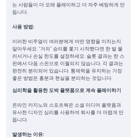
는 사람들이 더 오래 플레이하고 더 자주 베팅하게 만
듭니다.
사용 방법:
이러한 비주얼이 여러분에게 어떤 영향을 미치는지
알아두세요. “거의” 승리를 쫓기 시작했다면 한 발 물
러서거나 손실 한도를 설정하세요. 슬롯 결과는 한 스
핀에서 다음 스핀으로 이월되지 않습니다. 각 결과는
완전히 분리되어 있습니다. 통제력을 유지하는 가장
좋은 방법은 흥분과 현실을 분리하는 것입니다.
심리학을 활용한 도박 플랫폼으로 계속 플레이하기
온라인 카지노와 스포츠북은 소셜 미디어 플랫폼과
유사한 디자인 심리를 사용하여 퇴사를 더 어렵게 만
듭니다.
발생하는 이유: