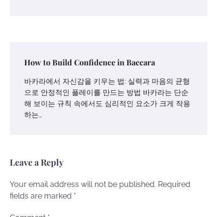
How to Build Confidence in Baccara
바카라에서 자신감을 키우는 법: 실력과 마음의 균형
으로 안정적인 플레이를 만드는 방법 바카라는 단순
해 보이는 규칙 속에서도 심리적인 요소가 크게 작용
하는…
Leave a Reply
Your email address will not be published.
Required
fields are marked
*