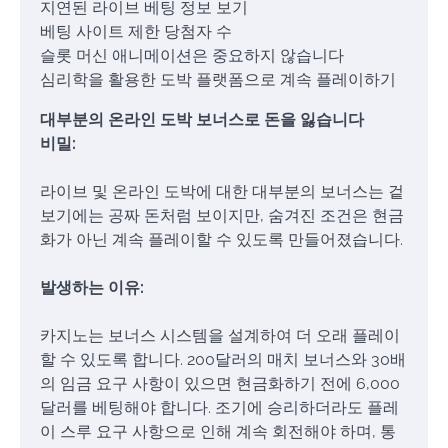
지연된 라이브 베팅 정보 보기
베팅 사이트 제한 당첨자 수
슬롯 머신 애니메이션은 중요하지 않습니다
심리학을 활용한 도박 플랫폼으로 계속 플레이하기
대부분의 온라인 도박 보너스로 돈을 잃습니다
비밀:
라이브 및 온라인 도박에 대한 대부분의 보너스는 겉
보기에는 공짜 돈처럼 보이지만, 숨겨진 조건은 현금
화가 아닌 계속 플레이할 수 있도록 만들어졌습니다.
발생하는 이유:
카지노는 보너스 시스템을 설계하여 더 오래 플레이
할 수 있도록 합니다. 200달러의 매치 보너스와 30배
의 임금 요구 사항이 있으면 현금화하기 전에 6,000
달러를 베팅해야 합니다. 조기에 승리하더라도 플레
이 스루 요구 사항으로 인해 계속 회전해야 하며, 통