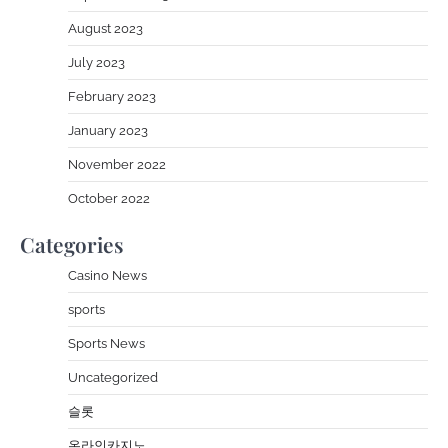
August 2023
July 2023
February 2023
January 2023
November 2022
October 2022
Categories
Casino News
sports
Sports News
Uncategorized
슬롯
온라인카지노