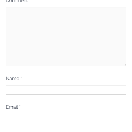
Comment
*
Name
*
Email
*