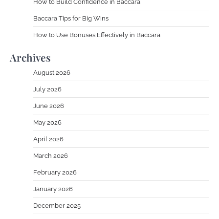
How to Build Confidence in Baccara
Baccara Tips for Big Wins
How to Use Bonuses Effectively in Baccara
Archives
August 2026
July 2026
June 2026
May 2026
April 2026
March 2026
February 2026
January 2026
December 2025