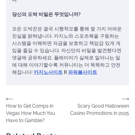
당신의 도박 비밀은 무엇입니까?
모든 도박꾼은 결국 시행착오를 통해 몇 가지 어려운
진실을 밝혀냅니다. 카지노와 스포츠북을 구동하는
시스템을 이해하면 자금을 보호하고 책임감 있게 게
임을 즐길 수 있습니다. 자신만의 비밀을 발견했다면
댓글에 공유하세요. 플레이어가 실제로 일어나는 일
에 대해 이야기할수록 커뮤니티는 더 똑똑하고 안전
해집니다!
카지노사이트
II
파워볼사이트
Post
⟵
⟶
How to Get Comps in
Scary Good Halloween
navigation
Vegas How Much You
Casino Promotions in 2025
Have to Gamble?