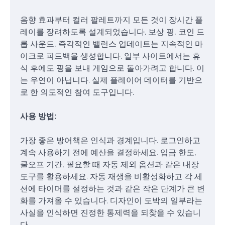
음향 효과부터 컬러 팔레트까지 모든 것이 장시간 플
레이를 장려하도록 설계되었습니다. 보상 핑, 코인 드
롭 사운드, 즉각적인 밸런스 업데이트는 지속적인 마
이크로 피드백을 생성합니다. 일부 사이트에서는 휴
식 후에도 핑을 보내 게임으로 돌아가려고 합니다. 이
는 우연이 아닙니다. 실제 플레이어 데이터를 기반으
로 한 의도적인 참여 도구입니다.
사용 방법:
가장 좋은 방어책은 인식과 경계입니다. 로그인하고
계속 사용하기 전에 예산을 결정하세요. 입금 한도,
쿨오프 기간, 필요할 때 자동 제외 옵션과 같은 내장
도구를 활용하세요. 자동 재생을 비활성화하고 각 세
션에 타이머를 설정하는 것과 같은 작은 단계가 큰 변
화를 가져올 수 있습니다. 디자인이 도박의 일부라는
사실을 인식하면 진정한 통제력을 되찾을 수 있습니
다.