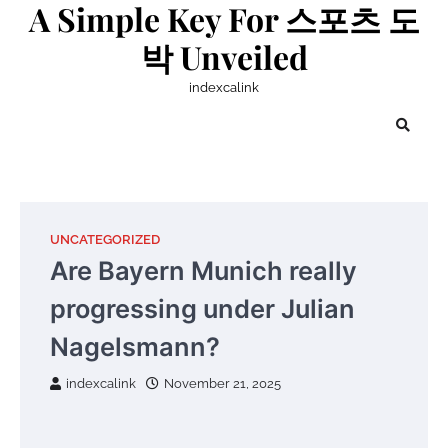
A Simple Key For 스포츠 도
Skip
to
박 Unveiled
content
indexcalink
UNCATEGORIZED
Are Bayern Munich really
progressing under Julian
Nagelsmann?
indexcalink
November 21, 2025