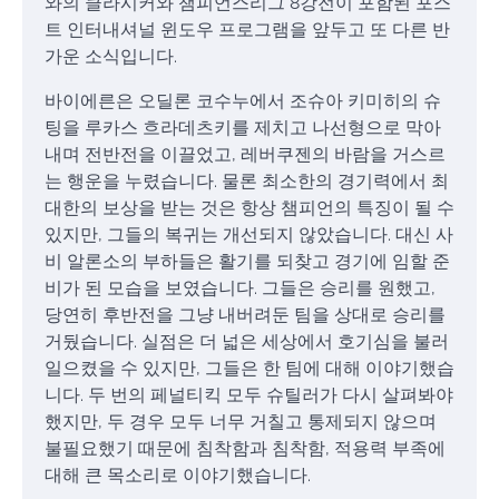
와의 클라시커와 챔피언스리그 8강전이 포함된 포스
트 인터내셔널 윈도우 프로그램을 앞두고 또 다른 반
가운 소식입니다.
바이에른은 오딜론 코수누에서 조슈아 키미히의 슈
팅을 루카스 흐라데츠키를 제치고 나선형으로 막아
내며 전반전을 이끌었고, 레버쿠젠의 바람을 거스르
는 행운을 누렸습니다. 물론 최소한의 경기력에서 최
대한의 보상을 받는 것은 항상 챔피언의 특징이 될 수
있지만, 그들의 복귀는 개선되지 않았습니다. 대신 사
비 알론소의 부하들은 활기를 되찾고 경기에 임할 준
비가 된 모습을 보였습니다. 그들은 승리를 원했고,
당연히 후반전을 그냥 내버려둔 팀을 상대로 승리를
거뒀습니다. 실점은 더 넓은 세상에서 호기심을 불러
일으켰을 수 있지만, 그들은 한 팀에 대해 이야기했습
니다. 두 번의 페널티킥 모두 슈틸러가 다시 살펴봐야
했지만, 두 경우 모두 너무 거칠고 통제되지 않으며
불필요했기 때문에 침착함과 침착함, 적용력 부족에
대해 큰 목소리로 이야기했습니다.