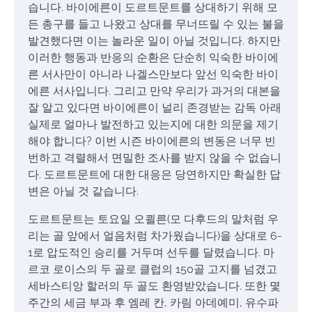
습니다. 바이에른이 도르트문트를 상대하기 위해 모
든 총구를 들고 나왔고 상대를 무너뜨릴 수 있는 불을
발견했다면 이는 놀라운 일이 아닐 것입니다. 하지만
이러한 행동과 반응의 순환은 단순히 익숙한 바이에
른 서사만이 아니라 나겔스만보다 앞선 익숙한 바이
에른 서사입니다. 그리고 만약 우리가 과거의 대본을
잘 알고 있다면 바이에른이 널리 존경받는 감독 아래
실제로 얼마나 발전하고 있는지에 대한 의문을 제기
해야 합니다? 이번 시즌 바이에른의 변동은 너무 빈
번하고 격렬해서 면밀한 조사를 받지 않을 수 없습니
다. 도르트문트에 대한 대응은 당연하지만 확실한 답
변은 아닐 것 같습니다.
도르트문트는 토요일 오쾰른(모 다후드의 말처럼 우
리는 골 앞에서 얼음처럼 차가웠습니다)을 상대로 6-
1로 압도적인 승리를 거두며 선두를 달렸습니다. 마
르코 로이스의 두 골로 클럽의 150골 고지를 넘겼고
세바스티앙 할러의 두 골도 환영받았습니다. 또한 몇
주간의 세금 부과 후 엠레 칸, 카림 아데예미, 유수파