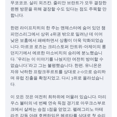
무코코코, 살리 외즈칸, 줄리안 브란트가 모두 결장한
뮌헨 방문을 위해 결장할 수도 있다는 점도 주목할 만
합니다.
한편 라이프치히의 한 주는 맨체스터에 숨어 있던 챔
피언스리그에서 상위 4위권 밖으로 밀려난 데 이어
낮은 보훔에서 패배하면서 상황이 더욱 악화되었습
니다. 마르코 로즈는 크리스토퍼 안트위-아제이의 롱
던지기에서 에르한 마소비치의 승리에 분노했습니
다. “우리는 이 이야기를 나눴지만 여전히 방어할 수
없습니다.”라고 그는 불평했습니다. 한편, 유니온은
자유 낙하한 프랑크푸르트를 상대로 2-0으로 승리하
며 유럽 진출을 확정지었고, 다시 3위로 올라섰습니
다.
이 모든 것은 여전히 최하위에 머물러 있습니다. 마리
우스 불터의 네 번째 연속 득점 경기로 아우크스부르
크에서 샬케는 승점 1점을 얻었고, 펠레그리노 마테
라조 감독 아래 호펜하임은 헤르타를 상대로 첫 승리