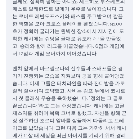
글쎄요, 정확히 평화는 아니죠. 세르히오 부스케츠의
패스로 알레한드로 발데가 우주로 날아갔습니다. 그
는 로버트 레반도프스키와 패스를 주고받으며 깔끔
한 백힐을 모아 크로스 플레이를 펼쳤습니다. 91.00
초가 정확히 굴러가는 완벽한 장소에서 제시간에 도
착한 케시에는 슈팅을 골대로 유도해 2-1을 만들었
고, 승리와 함께 리그를 이끌었습니다. 6점과 게임에
서 12점과 게임 오버까지 이어졌습니다.
벤치 앞에서 바르셀로나의 선수들과 스태프들은 경
기가 진행되는 모습을 지켜보며 공을 향해 끌어당겼
습니다. 이제 그들은 터치라인을 따라 잔디밭을 가로
질러 질주하며 도약했고, 사비는 캄프 누에서 코치로
서 첫 클래식 우승을 축하했습니다. “정의는 그 골로
끝났습니다.”라고 그는 주장했습니다. 케시에는 고글
제스처를 취하며 북쪽 코너로 향했고, 자신을 향해 곧
장 질주하던 조르디 알바를 깔끔하게 따돌리고 브레
이크를 밟았습니다. 그런 다음 그는 가만히 서서 케시
에가 11살 때 세상을 떠난 아버지를 기리기 위해 경례