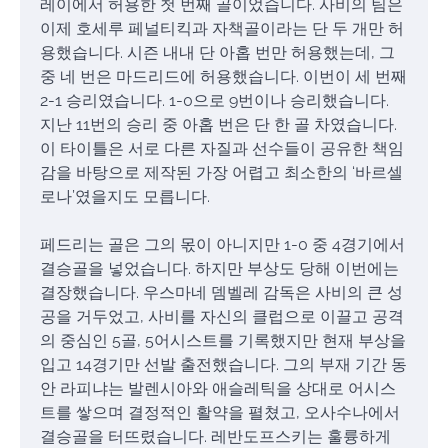
레이에서 허용한 첫 번째 골이었습니다. 사비의 팀은
이제 호세루 페널티킥과 자책골이라는 단 두 개만 허
용했습니다. 시즌 내내 단 아홉 번만 허용했는데, 그
중 네 번은 마드리드에 허용했습니다. 이번이 세 번째
2-1 승리였습니다. 1-0으로 9번이나 승리했습니다.
지난 11번의 승리 중 아홉 번은 단 한 골 차였습니다.
이 타이틀은 서로 다른 자질과 선수들이 공유한 책임
감을 바탕으로 제작된 가장 어렵고 최소한의 ‘바르셀
로나’였을지도 모릅니다.
페드리는 골은 그의 몫이 아니지만 1-0 중 4경기에서
결승골을 넣었습니다. 하지만 부상도 당해 이번에는
결장했습니다. 우스마네 뎀벨레 감독은 사비의 큰 성
공을 거두었고, 사비를 자신의 클럽으로 이끌고 공격
의 중심인 5골, 5어시스트를 기록했지만 현재 부상을
입고 14경기만 선발 출전했습니다. 그의 부재 기간 동
안 라피냐는 발렌시아와 애슬레틱을 상대로 어시스
트를 쌓으며 결정적인 활약을 펼쳤고, 오사수나에서
결승골을 터뜨렸습니다. 레반도프스키는 훌륭하게