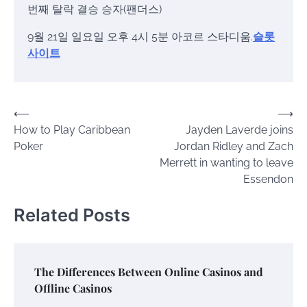
번째 탈락 결승 승자(팬더스)
9월 21일 일요일 오후 4시 5분 아코르 스타디움.
슬롯
사이트
Post
⟵
⟶
How to Play Caribbean
Jayden Laverde joins
navigation
Poker
Jordan Ridley and Zach
Merrett in wanting to leave
Essendon
Related Posts
The Differences Between Online Casinos and
Offline Casinos