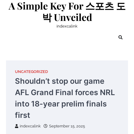
A Simple Key For 스포츠 도
Skip
to
박 Unveiled
content
indexcalink
UNCATEGORIZED
Shouldn’t stop our game
AFL Grand Final forces NRL
into 18-year prelim finals
first
indexcalink
September 15, 2025