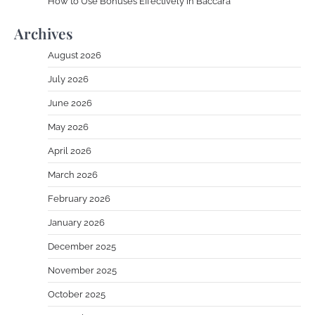
How to Use Bonuses Effectively in Baccara
Archives
August 2026
July 2026
June 2026
May 2026
April 2026
March 2026
February 2026
January 2026
December 2025
November 2025
October 2025