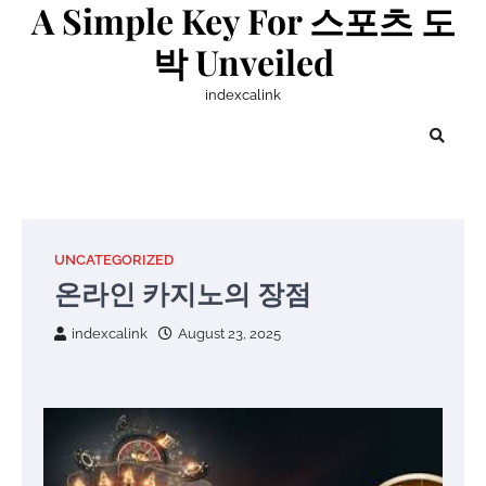
A Simple Key For 스포츠 도
Skip
to
박 Unveiled
content
indexcalink
UNCATEGORIZED
온라인 카지노의 장점
indexcalink
August 23, 2025