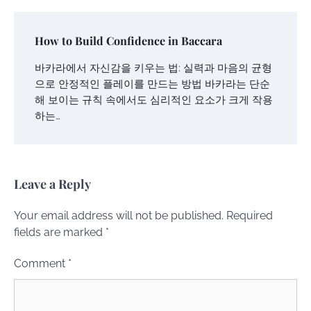
How to Build Confidence in Baccara
바카라에서 자신감을 키우는 법: 실력과 마음의 균형
으로 안정적인 플레이를 만드는 방법 바카라는 단순
해 보이는 규칙 속에서도 심리적인 요소가 크게 작용
하는…
Leave a Reply
Your email address will not be published.
Required
fields are marked
*
Comment
*