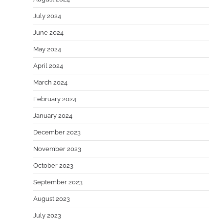
July 2024
June 2024
May 2024
April 2024
March 2024
February 2024
January 2024
December 2023
November 2023
October 2023
September 2023
August 2023
July 2023