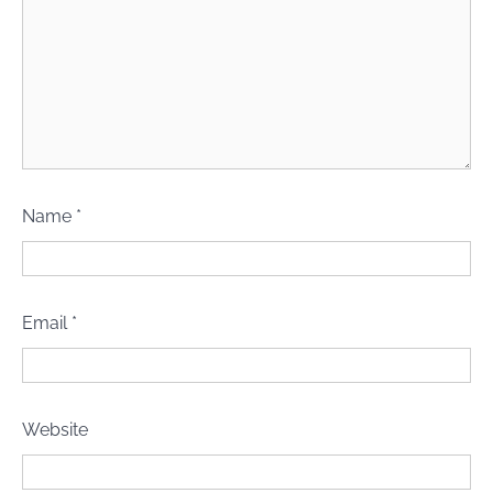
Name
*
Email
*
Website