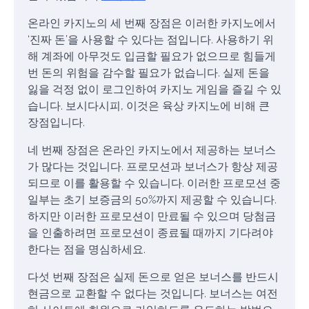
온라인 카지노의 세 번째 장점은 이러한 카지노에서
‘진짜 돈’을 사용할 수 있다는 점입니다. 사용하기 위
해 계좌에 아무것도 입금할 필요가 없으므로 힘들게
번 돈의 위험을 감수할 필요가 없습니다. 실제 돈을
잃을 걱정 없이 로그인하여 카지노 게임을 즐길 수 있
습니다. 보시다시피, 이것은 육상 카지노에 비해 큰
장점입니다.
네 번째 장점은 온라인 카지노에서 제공하는 보너스
가 많다는 것입니다. 프로모션과 보너스가 항상 제공
되므로 이를 활용할 수 있습니다. 이러한 프로모션 중
일부는 초기 보증금의 50%까지 제공할 수 있습니다.
하지만 이러한 프로모션이 만료될 수 있으며 당첨금
을 인출하려면 프로모션이 종료될 때까지 기다려야
한다는 점을 명심하세요.
다섯 번째 장점은 실제 돈으로 얻은 보너스를 반드시
현금으로 교환할 수 없다는 것입니다. 보너스는 여전