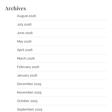
Archives
August 2026
July 2026
June 2026
May 2026
April 2026
March 2026
February 2026
January 2026
December 2025
November 2025
October 2025
September 2025