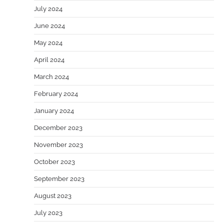
July 2024
June 2024
May 2024
April 2024
March 2024
February 2024
January 2024
December 2023
November 2023
October 2023
September 2023
August 2023
July 2023