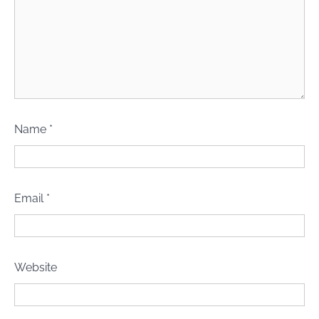
Name
*
Email
*
Website