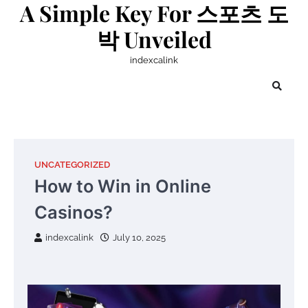
A Simple Key For 스포츠 도
Skip
to
박 Unveiled
content
indexcalink
UNCATEGORIZED
How to Win in Online
Casinos?
indexcalink
July 10, 2025