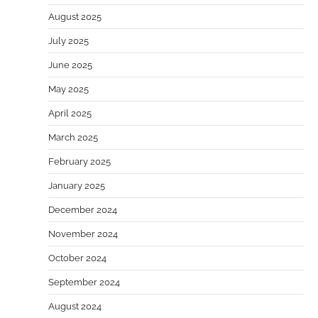
August 2025
July 2025
June 2025
May 2025
April 2025
March 2025
February 2025
January 2025
December 2024
November 2024
October 2024
September 2024
August 2024