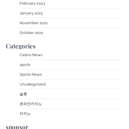
February 2023
January 2023
November 2022
October 2022
Categories
Casino News
sports
Sports News
Uncategorized
슬롯
온라인카지노
카지노
sponsor