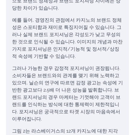
으로 브랜드 정체성과 브랜드 포지셔닝 사이에는 상
당한 차이가 있습니다.
예를 들어, 경영진의 관점에서 카지노의 브랜드 정체
성은 스포티함과 재미로 특징지어질 수 있습니다. 그
러나 실제 브랜드 포지셔닝은 각성도가 낮고 무성의
한 것으로 인식될 수 있습니다. 이미지의 개념과 마찬
가지로 포지셔닝은 인지적/기능적 및 정서적/상징
적 속성에 기반할 수 있습니다.
그러나 가능한 경우 감정적 포지셔닝이 권장됩니다.
소비자들은 브랜드와의 관계를 맺기 위해 노력하고
있으며, 닐슨의 연구에 따르면 감정 광고는 속성에 기
반한 광고보다 2.5배 더 나은 성능을 발휘합니다. 브
랜드 포지셔닝의 경우 마케터는 기껏해야 고객이 브
랜드를 인식하는 방식에 대한 통제력이 제한적입니
다. 포지셔닝은 궁극적으로 타겟 시장의 마음속에서
이루어집니다.
그림 2는 라스베이거스의 12개 카지노에 대한 지각