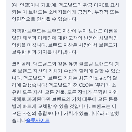
(예: 인텔)이나 기호(예: 맥도날드의 황금 아치)로 표시
되는 이 브랜드는 소비자들에게 긍정적, 부정적 또는
양면적으로 인식될 수 있습니다.
강력한 브랜드는 브랜드 자산이 높아 브랜드 이름을
알면 제품과 마케팅에 대한 고객의 반응에 차별적인
영향을 미칩니다. 브랜드 자산은 시장에서 브랜드가
보유한 힘과 가치를 나타냅니다.
코카콜라, 맥도날드와 같은 유명 글로벌 브랜드의 경
우 브랜드 자산의 가치가 수십억 달러에 달할 수 있습
니다. 맥도날드의 브랜드 가치는 최근 약 1,550억 달
러에 달했습니다! 맥도날드의 전 CEO는 “우리가 소
유한 모든 자산, 모든 건물, 모든 장비가 끔찍한 자연
재해로 파괴된다면 브랜드의 가치 때문에 모든 돈을
빌려 빠르게 교체할 수 있을 것입니다… 브랜드는 이
모든 자산의 총합보다 더 가치가 있습니다.”라고 말했
습니다
슬롯사이트