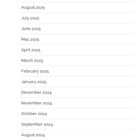
August 2025
July 2025
June 2025
May 2025
April 2025
March 2025
February 2025
January 2025
December 2024
November 2024
October 2024
September 2024
August 2024