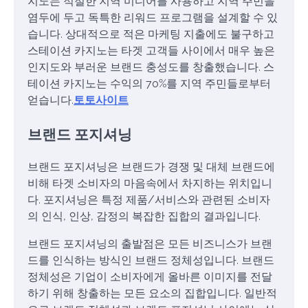
지노는 적절한 지역 미디어를 사용하고 지역 주민을
염두에 두고 독특한 리워드 프로그램을 설계할 수 있
습니다. 상대적으로 적은 마케팅 지출에도 불구하고
스테이션 카지노는 타겟 고객들 사이에서 매우 높은
인지도와 부러운 브랜드 충성도를 창출했습니다. 스
테이션 카지노는 수익의 70%를 지역 주민들로부터
얻습니다.
토토사이트
브랜드 포지셔닝
브랜드 포지셔닝은 브랜드가 경쟁 및 대체 브랜드에
비해 타겟 소비자의 마음속에서 차지하는 위치입니
다. 포지셔닝은 특정 제품/서비스와 관련된 소비자
의 인식, 인상, 감정의 복잡한 집합의 결과입니다.
브랜드 포지셔닝의 출발점은 모든 비즈니스가 브랜
드를 인식하는 방식인 브랜드 정체성입니다. 브랜드
정체성은 기업이 소비자에게 올바른 이미지를 전달
하기 위해 창출하는 모든 요소의 집합입니다. 일반적