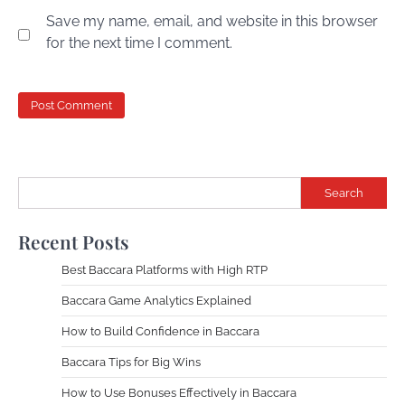
Save my name, email, and website in this browser
for the next time I comment.
Search
Recent Posts
Best Baccara Platforms with High RTP
Baccara Game Analytics Explained
How to Build Confidence in Baccara
Baccara Tips for Big Wins
How to Use Bonuses Effectively in Baccara