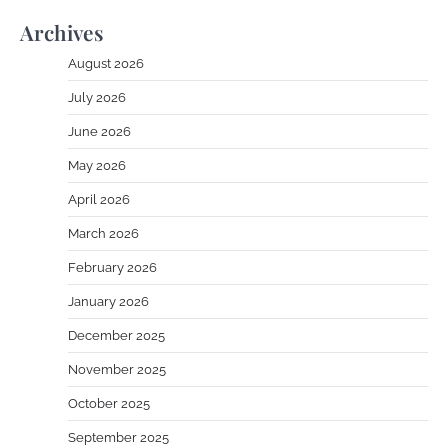
Archives
August 2026
July 2026
June 2026
May 2026
April 2026
March 2026
February 2026
January 2026
December 2025
November 2025
October 2025
September 2025