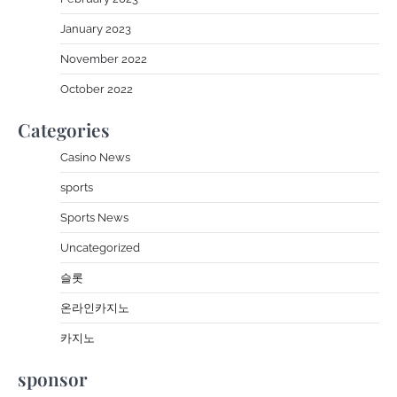
January 2023
November 2022
October 2022
Categories
Casino News
sports
Sports News
Uncategorized
슬롯
온라인카지노
카지노
sponsor