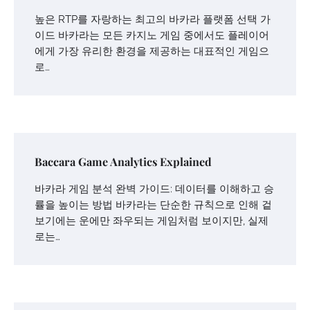
높은 RTP를 자랑하는 최고의 바카라 플랫폼 선택 가
이드 바카라는 모든 카지노 게임 중에서도 플레이어
에게 가장 유리한 환경을 제공하는 대표적인 게임으
로…
Baccara Game Analytics Explained
바카라 게임 분석 완벽 가이드: 데이터를 이해하고 승
률을 높이는 방법 바카라는 단순한 규칙으로 인해 겉
보기에는 운에만 좌우되는 게임처럼 보이지만, 실제
로는…