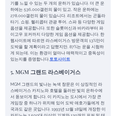
기를 느낄 수 있는 두 개의 운하가 있습니다. 더 큰 운
하에는 536,000갤런의 물이 있고, 작은 운하에는
278,000갤런의 물이 있습니다. 리조트에서는 곤돌라
타기, 쇼핑, 헬리콥터 관광 투어, 스파 등 다양한 게임
옵션을 제공합니다. 또한 슬롯머신과 바카라부터 파
이고우 포커까지 다양한 게임 옵션을 제공합니다. 한
웹사이트에 따르면 라스베이거스 방문객의 13%만이
도박을 할 계획이라고 답했지만, 87%는 운을 시험하
게 되는데, 이는 환경이 얼마나 매력적이고 중독성이
있는지를 증명합니다.
토토사이트
5. MGM 그랜드 라스베이거스
MGM 그랜드의 빛나는 녹색 창문은 이 상징적인 라
스베이거스 카지노와 호텔을 둘러싼 빛의 은하수에
서 돋보이게 합니다. 이 카지노는 도시에서 가장 큰
게임장 중 하나가 위치해 있어 도박 애호가들에게 천
국과도 같은 곳입니다. 1993년 12월 18일에 개장한 이
카지노는 2,500대 이상의 기계와 139개의 포커 및 테