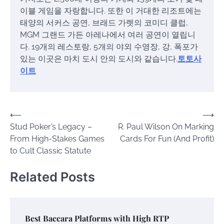
이블 게임을 자랑합니다. 또한 이 거대한 리조트에는
태양의 서커스 공연, 브래드 가렛의 코미디 클럽,
MGM 그랜드 가든 아레나에서 여러 공연이 열립니
다. 19개의 레스토랑, 5개의 야외 수영장, 강, 폭포가
있는 이곳은 마치 도시 안의 도시와 같습니다.
토토사
이트
Post
⟵
⟶
Stud Poker’s Legacy –
R. Paul Wilson On Marking
navigation
From High-Stakes Games
Cards For Fun (And Profit)
to Cult Classic Statute
Related Posts
Best Baccara Platforms with High RTP