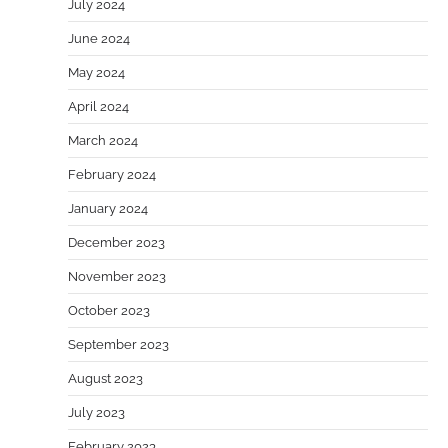
July 2024
June 2024
May 2024
April 2024
March 2024
February 2024
January 2024
December 2023
November 2023
October 2023
September 2023
August 2023
July 2023
February 2023