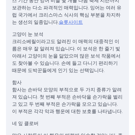
스 기간 동안 잉어 비늘 몇 개를 다음 축제 시즌까지
보관하는 다소 파격적인 매력입니다. 잉어는 여러 유
럽 국가에서 크리스마스 식사의 핵심 부분을 차지하
는 생선의 일종입니다.
슬롯사이트
고양이 눈 보석
크리소베릴이라고도 알려진 이 매력의 대중적인 이
름은 매우 잘 알려져 있습니다. 이 보석은 한 줄기 빛
아래서 고양이의 눈을 닮았으며 많은 보석 작품에서
도 찾아볼 수 있습니다. 손에 들고 다니기 편리하기
때문에 도박꾼들에게 인기 있는 선택입니다.
함사
함사는 손바닥 모양의 부적으로 두 가지 종류가 알려
져 있습니다. 첫 번째 부적은 손바닥을 손가락을 벌리
고 있고 두 번째 부적은 손가락을 모으고 있습니다.
이 부적은 각각 악과 행운에 대한 보호를 나타냅니다.
네 잎 클로버