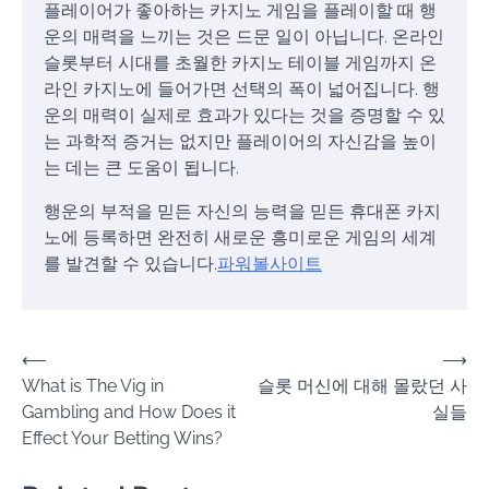
플레이어가 좋아하는 카지노 게임을 플레이할 때 행
운의 매력을 느끼는 것은 드문 일이 아닙니다. 온라인
슬롯부터 시대를 초월한 카지노 테이블 게임까지 온
라인 카지노에 들어가면 선택의 폭이 넓어집니다. 행
운의 매력이 실제로 효과가 있다는 것을 증명할 수 있
는 과학적 증거는 없지만 플레이어의 자신감을 높이
는 데는 큰 도움이 됩니다.
행운의 부적을 믿든 자신의 능력을 믿든 휴대폰 카지
노에 등록하면 완전히 새로운 흥미로운 게임의 세계
를 발견할 수 있습니다.
파워볼사이트
Post
⟵
⟶
What is The Vig in
슬롯 머신에 대해 몰랐던 사
navigation
Gambling and How Does it
실들
Effect Your Betting Wins?