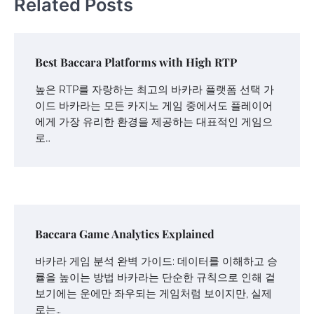
Related Posts
Best Baccara Platforms with High RTP
높은 RTP를 자랑하는 최고의 바카라 플랫폼 선택 가
이드 바카라는 모든 카지노 게임 중에서도 플레이어
에게 가장 유리한 환경을 제공하는 대표적인 게임으
로…
Baccara Game Analytics Explained
바카라 게임 분석 완벽 가이드: 데이터를 이해하고 승
률을 높이는 방법 바카라는 단순한 규칙으로 인해 겉
보기에는 운에만 좌우되는 게임처럼 보이지만, 실제
로는…