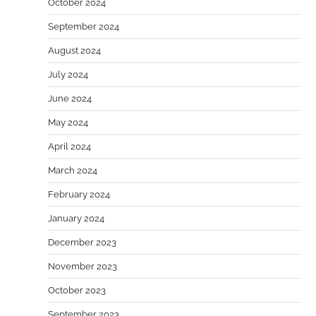
October 2024
September 2024
August 2024
July 2024
June 2024
May 2024
April 2024
March 2024
February 2024
January 2024
December 2023
November 2023
October 2023
September 2023