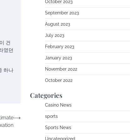
October 2023
September 2023
August 2023
July 2023
이 건
February 2023
라라였던
January 2023
November 2022
중 하나
October 2022
Categories
Casino News
sports
timate
⟶
xation
Sports News
Uncategorized