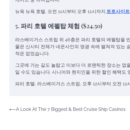
뉴욕 뉴욕 호텔, 오전 11시부터 오후 11시까지.
토토사이트
5. 파리 호텔 에펠탑 체험 ($24.50)
라스베이거스 스트립 위 46층은 파리 호텔의 에펠탑을 반
물은 신시티 전체가 네온사인의 영광 속에 펼쳐져 있는
적은 없었습니다.
그곳에 가는 길도 놀랍고 이보다 더 로맨틱한 장소는 없
일 수도 있습니다. 시니어와 현지인을 위한 할인 혜택도 
파리 호텔, 라스베이거스 스트립, 오후 12시부터 오전 12
Post
⟵
A Look At The 7 Biggest & Best Cruise Ship Casinos
navigation