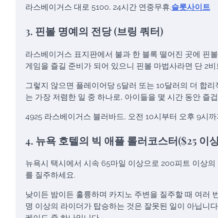
라스베이거스 대로 5100, 24시간 연중무휴.
슬롯사이트
3. 핀볼 명예의 전당 (브링 쿼터)
라스베이거스 표지판에서 불과 한 블록 떨어진 곳에 핀볼
게임을 즐길 준비가 되어 있으니 핀볼 마법사라면 단 2비
그렇지 않으면 플레이어당 5달러 또는 10달러의 더 합리
는 가장 저렴한 일 중 하나로, 아이들을 몇 시간 동안 즐
4925 라스베이거스 블러바드, 오전 10시부터 오후 9시까
4. 뉴욕 호텔의 빅 애플 롤러코스터($25 이상
뉴욕시 택시에서 시속 65마일 이상으로 200피트 이상
를 질주하세요.
낮이든 밤이든 훌륭하며 카지노 주변을 질주할 때 여러 번
명 이상의 라이더가 탑승하는 것은 잘못된 일이 아닙니다.
케이드 중 하나입니다.