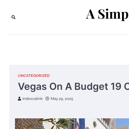
Skip
A Simp
to
content
UNCATEGORIZED
Vegas On A Budget 19 
indexcalink
May 29, 2025