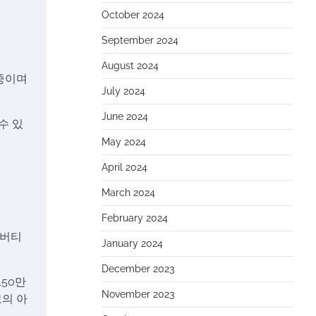
October 2024
September 2024
August 2024
 중이며
July 2024
June 2024
수 있
May 2024
April 2024
March 2024
February 2024
리버티
January 2024
December 2023
50만
November 2023
고의 아