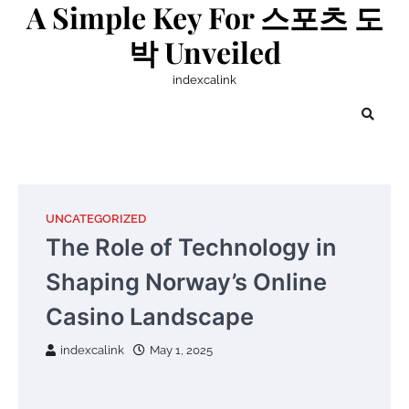
A Simple Key For 스포츠 도
Skip
to
박 Unveiled
content
indexcalink
UNCATEGORIZED
The Role of Technology in
Shaping Norway’s Online
Casino Landscape
indexcalink
May 1, 2025