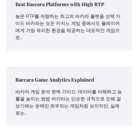
Best Baccara Platforms with High RTP
높은 RTP를 자랑하는 최고의 바카라 플랫폼 선택 가
이드 바카라는 모든 카지노 게임 중에서도 플레이어
에게 가장 유리한 환경을 제공하는 대표적인 게임으
로…
Baccara Game Analytics Explained
바카라 게임 분석 완벽 가이드: 데이터를 이해하고 승
률을 높이는 방법 바카라는 단순한 규칙으로 인해 겉
보기에는 운에만 좌우되는 게임처럼 보이지만, 실제
로는…