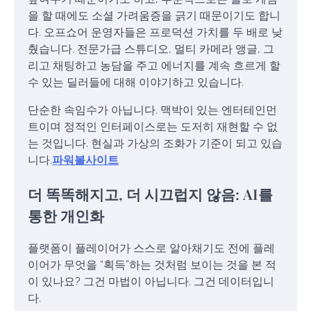
을 할 때에도 소셜 가려움증을 긁기 때문이기도 합니
다. 오프쇼어 운영자들은 프로덕션 가치를 두 배로 낮
췄습니다. 전문가급 스튜디오, 멀티 카메라 앵글, 그
리고 채팅하고 농담을 주고 에너지를 계속 흐르게 할
수 있는 딜러들에 대해 이야기하고 있습니다.
단순한 속임수가 아닙니다. 맥박이 있는 엔터테인먼
트이며 정적인 인터페이스로는 도저히 재현할 수 없
는 것입니다. 현실과 가상의 조화가 기준이 되고 있습
니다.
파워볼사이트
더 똑똑해지고, 더 시끄럽지 않음: AI를
통한 개인화
플랫폼이 플레이어가 스스로 알아채기도 전에 플레
이어가 무엇을 “획득”하는 것처럼 보이는 것을 본 적
이 있나요? 그건 마법이 아닙니다. 그건 데이터입니
다.