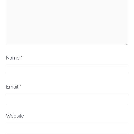
Name
*
Email
*
Website