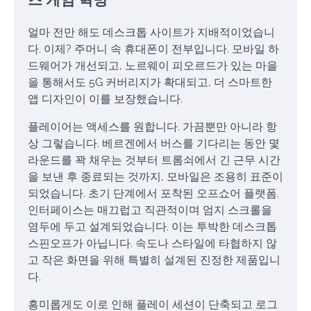
얼마 전만 해도 데스크톱 사이트가 지배적이었습니
다. 이제? 주머니 속 휴대폰이 전부입니다. 모바일 하
드웨어가 개선되고, 노르웨이 피오르드가 있는 마을
을 통해서도 5G 커버리지가 확대되고, 더 스마트한
앱 디자인이 이를 보장했습니다.
플레이어는 액세스를 원합니다. 가끔뿐만 아니라 항
상 그렇습니다. 베르겐에서 버스를 기다리는 동안 몇
라운드를 꽉 채우는 것부터 트롬쇠에서 긴 근무 시간
을 보낸 후 종료되는 것까지, 모바일은 조용히 표준이
되었습니다. 초기 단계에서 포착된 오프쇼어 플랫폼.
인터페이스는 매끄럽고 직관적이며 엄지 스크롤을
염두에 두고 설계되었습니다. 이는 투박한 데스크톱
스핀오프가 아닙니다. 속도나 스타일에 타협하지 않
고 작은 화면을 위해 특별히 설계된 진정한 제품입니
다.
흥미롭게도 이로 인해 플레이 세션이 단축되고 로그