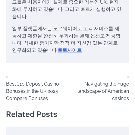
그들은 사용자에게 실제로 중요한 기능인 UX, 현지
화에 투자하고 있습니다. 그리고 빠르게 실행하고 있
습니다.
일부 플랫폼에서는 노르웨이어로 고객 서비스를 제
공하고 제한을 완전히 우회하는 결제 옵션도 제공합
니다. 섬세한 춤이지만 점점 더 자신감 있는 단계로
안무화되고 있습니다.
토토사이트
Post
⟵
⟶
Best £10 Deposit Casino
Navigating the huge
navigation
Bonuses in the UK 2025
landscape of American
Compare Bonuses
casinos
Related Posts