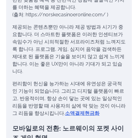
를 더하는 혜택을 제공합니다.
(출처: https://norskecasinoeronline.com/ )
제공되는 콘텐츠뿐만 아니라 제공 방법과 시기가 중
요합니다. 더 스마트한 플랫폼은 이러한 인센티브가
속임수가 아닌 시의적절한 서프라이즈처럼 느껴지도
록 합니다. 프로그램, 게임, 심지어 음악을 검색하든
제대로 된 플랫폼은 기술을 보이지 않고 쉽게 느끼게
합니다. 이는 좋은 UX만이 아니라 기대가 되고 있습
니다.
편리함이 헌신을 능가하는 시대에 유연성은 궁극적
인 기능이 되었습니다. 그리고 디지털 플랫폼이 빠르
고, 반응적이며, 항상 손이 닿는 곳에 있는 일상적인
리듬을 반영할 때 사용자의 삶에 딱 맞는 것이 아니라
그 리듬을 향상시킵니다.
소액결제현금화
모바일로의 전환: 노르웨이의 포켓 사이
즈 게임 혁명