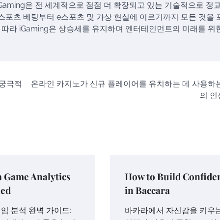
Gaming은 전 세계적으로 점점 더 확장되고 있는 기술적으로 정
과 스포츠 베팅부터 e스포츠 및 가상 현실에 이르기까지 모든 것을
따라 iGaming은 상승세를 유지하며 엔터테인먼트의 미래를 위
한 궁극적
온라인 카지노가 신규 플레이어를 유치하는 데 사용하
의 
a Game Analytics
How to Build Confide
ned
in Baccara
임 분석 완벽 가이드:
바카라에서 자신감을 키우는