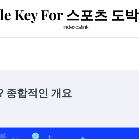
le Key For 스포츠 도박 
indexcalink
요? 종합적인 개요