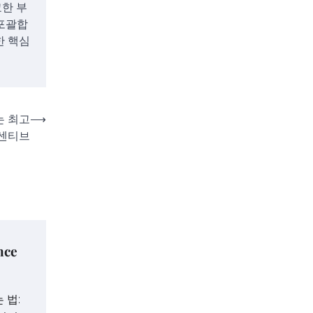
교한 부
 포괄합
한 핵심
는 최고
⟶
인센티브
nce
 법: