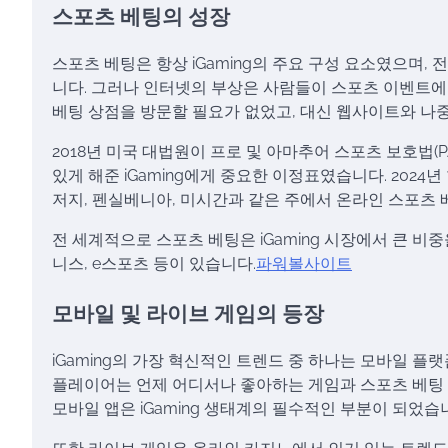
스포츠 베팅의 성장
스포츠 베팅은 항상 iGaming의 주요 구성 요소였으며,
니다. 그러나 인터넷의 부상은 사람들이 스포츠 이벤트에
베팅 상점을 방문할 필요가 없었고, 대신 웹사이트와 나
2018년 미국 대법원이 프로 및 아마추어 스포츠 보호법(
있게 해준 iGaming에게 중요한 이정표였습니다. 2024
저지, 펜실베니아, 미시간과 같은 주에서 온라인 스포츠 
전 세계적으로 스포츠 베팅은 iGaming 시장에서 큰 비중
니스, e스포츠 등이 있습니다.
파워볼사이트
모바일 및 라이브 게임의 등장
iGaming의 가장 혁신적인 트렌드 중 하나는 모바일 
플레이어는 언제 어디서나 좋아하는 게임과 스포츠 베팅 
모바일 앱은 iGaming 생태계의 필수적인 부분이 되었습