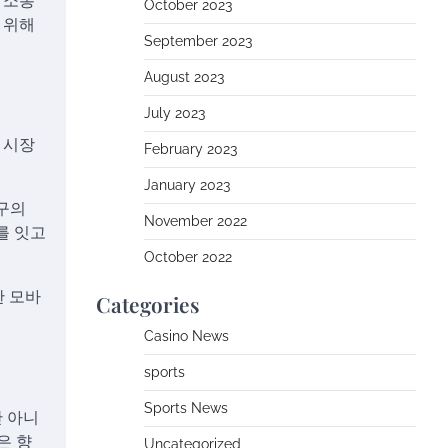
 소통
October 2023
 위해
September 2023
August 2023
July 2023
운 시장
February 2023
January 2023
인구의
November 2022
를 잇고
October 2022
한 모바
Categories
Casino News
sports
Sports News
만 아니
은 향
Uncategorized