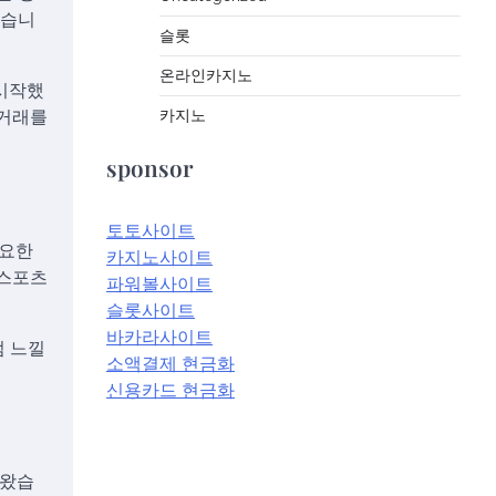
었습니
슬롯
온라인카지노
 시작했
 거래를
카지노
sponsor
토토사이트
중요한
카지노사이트
 스포츠
파워볼사이트
슬롯사이트
바카라사이트
럼 느낄
소액결제 현금화
신용카드 현금화
 왔습