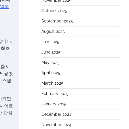
November 2025
워볼
October 2025
September 2025
August 2025
갑니다.
July 2025
 최초
June 2025
May 2025
 출시
April 2025
 제공했
 시스템
March 2025
February 2025
확장되었
January 2025
 사이트
한 관심
December 2024
November 2024