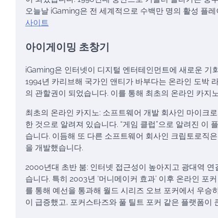
오늘날 iGaming은 전 세계적으로 수백만 명의 활성 플
사이트
아이게이밍 초창기
iGaming은 인터넷이 디지털 엔터테인먼트에 새로운 기
1994년 카리브해 국가인 앤티가 바부다는 온라인 도박
의 관할권이 되었습니다. 이를 통해 최초의 온라인 카지
최초의 온라인 카지노: 소프트웨어 개발 회사인 마이크로
한 것으로 알려져 있습니다. “게임 클럽”으로 알려진 이 
습니다. 이듬해 또 다른 소프트웨어 회사인 크립토로직은
을 개발했습니다.
2000년대 초반 붐: 인터넷 접근성이 높아지고 광대역 연
습니다. 특히 2003년 ‘머니메이커 효과’ 이후 온라인
를 통해 예선을 통과해 월드 시리즈 오브 포커에서 우승
이 급증했고, 포커스타즈와 풀 틸트 포커 같은 플랫폼이 