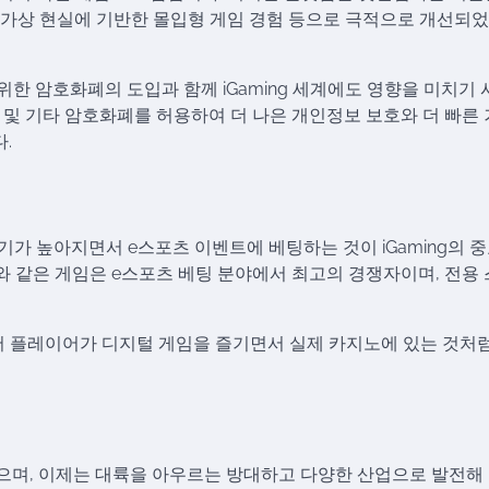
과 가상 현실에 기반한 몰입형 게임 경험 등으로 극적으로 개선되
위한 암호화폐의 도입과 함께 iGaming 세계에도 영향을 미치기
리움 및 기타 암호화폐를 허용하여 더 나은 개인정보 보호와 더 빠른
.
인기가 높아지면서 e스포츠 이벤트에 베팅하는 것이 iGaming의 
 GO와 같은 게임은 e스포츠 베팅 분야에서 최고의 경쟁자이며, 전용
합되어 플레이어가 디지털 게임을 즐기면서 실제 카지노에 있는 것처
루었으며, 이제는 대륙을 아우르는 방대하고 다양한 산업으로 발전해