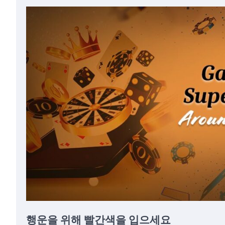
행운을 위해 빨간색을 입으세요