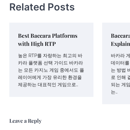
Related Posts
Best Baccara Platforms
Baccar
with High RTP
Explai
높은 RTP를 자랑하는 최고의 바
바카라 게
카라 플랫폼 선택 가이드 바카라
데이터를
는 모든 카지노 게임 중에서도 플
는 방법 
레이어에게 가장 유리한 환경을
로 인해 
제공하는 대표적인 게임으로…
되는 게임
는…
Leave a Reply