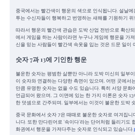
중국에서는 빨간색이 행운의 색으로 인식됩니다. 설날에는
투는 수신자들이 행복하고 번영하는 새해를 기원하기 위
따라서 행운의 빨간색 관습은 도박 산업 전반으로 확산
에서 게임을 하는 사람이라면 누구나 게임에 행운을 가져
신을 믿는 사람들이 빨간색 속옷을 입는 것은 드문 일이 
숫자 7과 13에 기인한 행운
불운한 숫자는 평범한 삶뿐만 아니라 도박 미신의 일부이
이 숫자와 연결하는 다양한 측면이 있으며, 어떤 곳에서는 
만큼 유명한 숫자는 없을 수도 있습니다. 특히 서양 문화
언급되어 왔으며, 그 이면에 있는 한 가지 이론은 숫자 1
한 덧셈으로 간주되며, 일부에서는 이것이 불운한 도박 
중국 문화에서 숫자 7은 때때로 불운한 숫자로 여겨집니다. 
니다. 또한 만다린어로 ‘속이다’라는 단어처럼 들리기도 
화권에서 행운을 가져다주는 숫자로 인식되고 있습니다.