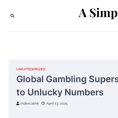
Skip
A Simp
to
content
UNCATEGORIZED
Global Gambling Supers
to Unlucky Numbers
indexcalink
April 13, 2025