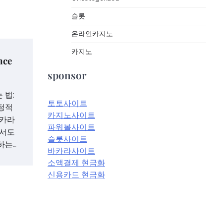
슬롯
온라인카지노
카지노
nce
sponsor
 법:
토토사이트
정적
카지노사이트
바카라
파워볼사이트
에서도
슬롯사이트
하는…
바카라사이트
소액결제 현금화
신용카드 현금화