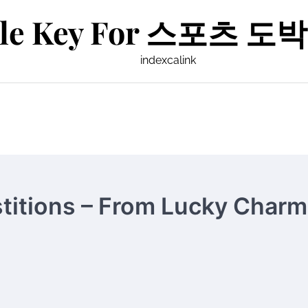
le Key For 스포츠 도박 
indexcalink
titions – From Lucky Char