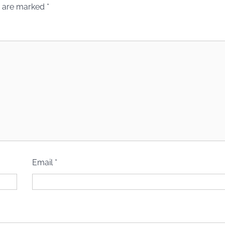
s are marked
*
Email
*