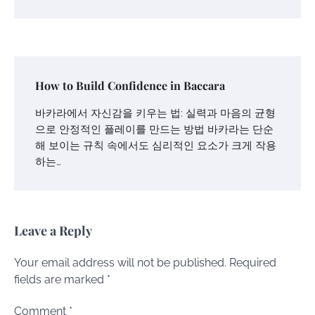
How to Build Confidence in Baccara
바카라에서 자신감을 키우는 법: 실력과 마음의 균형
으로 안정적인 플레이를 만드는 방법 바카라는 단순
해 보이는 규칙 속에서도 심리적인 요소가 크게 작용
하는…
Leave a Reply
Your email address will not be published.
Required
fields are marked
*
Comment
*