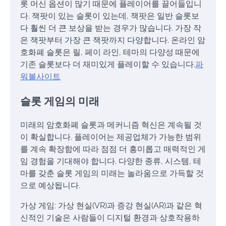
롯 머신 옵션이 많기 때문에 플레이어를 끌어들입니
다. 잭팟이 있는 슬롯이 있는데, 잭팟은 일반 슬롯보
다 훨씬 더 큰 보상을 받는 경우가 많습니다. 가장 작
은 잭팟부터 가장 큰 잭팟까지 다양합니다. 온라인 암
호화폐 슬롯은 릴, 페이 라인, 테마의 다양성 때문에
기존 슬롯보다 더 재미있게 플레이할 수 있습니다.
파
워볼사이트
슬롯 게임의 미래
미래의 암호화폐 슬롯과 메커니즘 혁신은 계속될 것
이 확실합니다. 플레이어는 제공업체가 가능한 범위
를 계속 확장함에 따라 점점 더 흥미롭고 매력적인 게
임 경험을 기대해야 합니다. 다양한 종류, 시스템, 테
마를 갖춘 슬롯 게임의 미래는 놀라움으로 가득할 것
으로 예상됩니다.
가상 게임: 가상 현실(VR)과 증강 현실(AR)과 같은 혁
신적인 기술은 사람들이 디지털 환경과 상호작용하