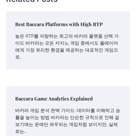
Best Baccara Platforms with High RTP
높은 RTP를 자랑하는 최고의 바카라 플랫폼 선택 가
이드 바카라는 모든 카지노 게임 중에서도 플레이어
에게 가장 유리한 환경을 제공하는 대표적인 게임으
로…
Baccara Game Analytics Explained
바카라 게임 분석 완벽 가이드: 데이터를 이해하고 승
률을 높이는 방법 바카라는 단순한 규칙으로 인해 겉
보기에는 운에만 좌우되는 게임처럼 보이지만, 실제
로는…