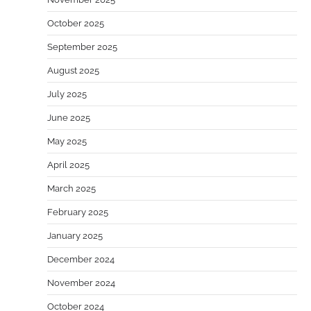
October 2025
September 2025
August 2025
July 2025
June 2025
May 2025
April 2025
March 2025
February 2025
January 2025
December 2024
November 2024
October 2024