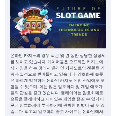
온라인 카지노의 경우 최근 몇 년 동안 상당한 성장세
를 보이고 있습니다. 게이머들은 오프라인 카지노에
서 게임을 하는 것에서 온라인 카지노로의 전환을 기
쁨과 열정으로 받아들이고 있습니다. 암호화폐 슬롯
은 빠르게 발전하는 온라인 카지노 게임 산업에도 포
함될 수 있으며, 이는 많은 암호화폐 및 게임 애호가
들의 관심을 끌고 있습니다. 플레이어는 암호화폐로
슬롯을 플레이하고 재미있는 게임을 즐길 수 있기 때
문에 암호화폐에 투자하기에 완벽한 방법이 될 수 있
습니다. 최고의 암호화폐 슬롯 사이트는 온라인에서