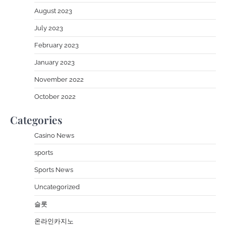
August 2023
July 2023
February 2023
January 2023
November 2022
October 2022
Categories
Casino News
sports
Sports News
Uncategorized
슬롯
온라인카지노