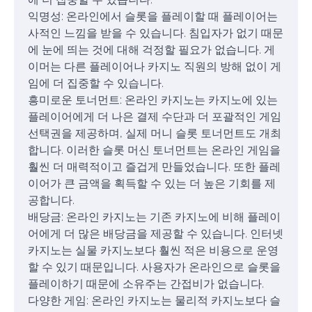
익명성: 온라인에서 슬롯을 플레이할 때 플레이어는
사적인 느낌을 받을 수 있습니다. 침입자가 없기 때문
에 눈에 띄는 것에 대해 걱정할 필요가 없습니다. 게
이머는 다른 플레이어나 카지노 직원의 방해 없이 게
임에 더 집중할 수 있습니다.
흥미로운 토너먼트: 온라인 카지노는 카지노에 있는
플레이어에게 더 나은 결제 수단과 더 포괄적인 게임
선택권을 제공하며, 실제 머니 슬롯 토너먼트도 개최
합니다. 이러한 슬롯 머신 토너먼트는 온라인 게임을
훨씬 더 매력적이고 즐겁게 만들었습니다. 또한 플레
이어가 큰 금액을 획득할 수 있는 더 높은 기회를 제
공합니다.
배당금: 온라인 카지노는 기존 카지노에 비해 플레이
어에게 더 많은 배당금을 제공할 수 있습니다. 인터넷
카지노는 실물 카지노보다 훨씬 적은 비용으로 운영
할 수 있기 때문입니다. 사용자가 온라인으로 슬롯을
플레이하기 때문에 소유주는 간접비가 없습니다.
다양한 게임: 온라인 카지노는 물리적 카지노보다 슬