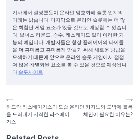
기사에서 설명했듯이 온라인 암호화폐 슬롯 업계의
미래는 밝습니다. 마지막으로 온라인 슬롯에는 더 많
은 최첨단 게임 요소가 있을 것으로 예상할 수 있습니
다. 보너스 라운드, 승수, 캐스케이드 릴이 이러한 기
능의 예입니다. 개발자들은 항상 플레이어의 타이틀
을 더 흥미롭고 흥미롭게 만들기 위해 새로운 방법을
모색하기 때문에 앞으로 온라인 슬롯 게임에서 점점
더 많은 차별화된 요소를 볼 수 있을 것으로 예상됩니
다.
슬롯사이트
Post
⟵
⟶
하드락 라스베이거스의 모습
온라인 카지노와 도박에 블록
navigation
을 드러내기 시작한 라스베이
체인이 필요한 이유는?
거스
Related Posts