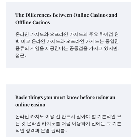
The Differences Between Online Casinos and
Offline Casinos
온라인 카지노와 오프라인 카지노의 주요 차이점 완
벽 비교 온라인 카지노와 오프라인 카지노는 동일한
종류의 게임을 제공한다는 공통점을 가지고 있지만,
접근…
Basic things you must know before using an
online casino
온라인 카지노 이용 전 반드시 알아야 할 기본적인 모
든 것 온라인 카지노를 처음 이용하기 전에는 그 기본
적인 성격과 운영 원리를…