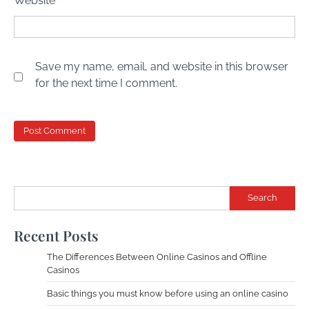
Website
Save my name, email, and website in this browser
for the next time I comment.
Search
Recent Posts
The Differences Between Online Casinos and Offline
Casinos
Basic things you must know before using an online casino