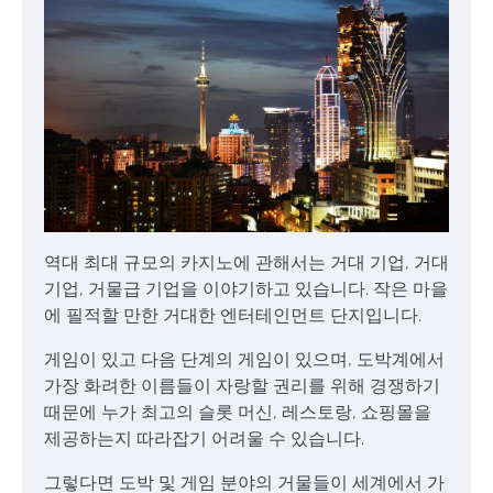
역대 최대 규모의 카지노에 관해서는 거대 기업, 거대
기업, 거물급 기업을 이야기하고 있습니다. 작은 마을
에 필적할 만한 거대한 엔터테인먼트 단지입니다.
게임이 있고 다음 단계의 게임이 있으며, 도박계에서
가장 화려한 이름들이 자랑할 권리를 위해 경쟁하기
때문에 누가 최고의 슬롯 머신, 레스토랑, 쇼핑몰을
제공하는지 따라잡기 어려울 수 있습니다.
그렇다면 도박 및 게임 분야의 거물들이 세계에서 가