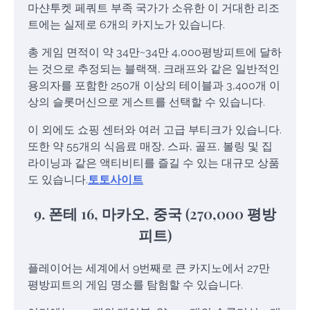
마샨투켓 페쿼트 부족 국가가 소유한 이 거대한 리조
트에는 실제로 6개의 카지노가 있습니다.
총 게임 면적이 약 34만~34만 4,000평방피트에 달하
는 것으로 추정되는 블랙잭, 크래프와 같은 일반적인
용의자를 포함한 250개 이상의 테이블과 3,400개 이
상의 슬롯머신으로 게스트를 선택할 수 있습니다.
이 외에도 쇼핑 센터와 여러 고급 부티크가 있습니다.
또한 약 55개의 식음료 매장, 스파, 골프, 볼링 및 집
라이닝과 같은 액티비티를 즐길 수 있는 대규모 상품
도 있습니다.
토토사이트
9. 폰테 16, 마카오, 중국 (270,000 평방
피트)
플레이어는 세계에서 9번째로 큰 카지노에서 27만
평방피트의 게임 명소를 탐험할 수 있습니다.