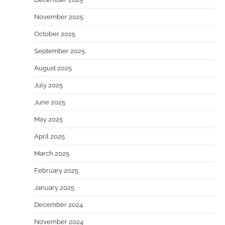
November 2025
October 2025
September 2025
August 2025
July 2025
June 2025
May 2025
April 2025
March 2025
February 2025
January 2025
December 2024
November 2024