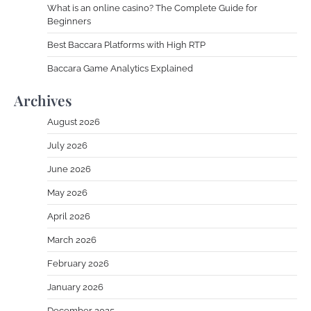
What is an online casino? The Complete Guide for
Beginners
Best Baccara Platforms with High RTP
Baccara Game Analytics Explained
Archives
August 2026
July 2026
June 2026
May 2026
April 2026
March 2026
February 2026
January 2026
December 2025