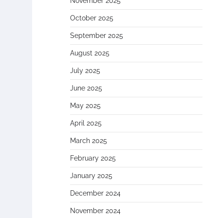
November 2025
October 2025
September 2025
August 2025
July 2025
June 2025
May 2025
April 2025
March 2025
February 2025
January 2025
December 2024
November 2024