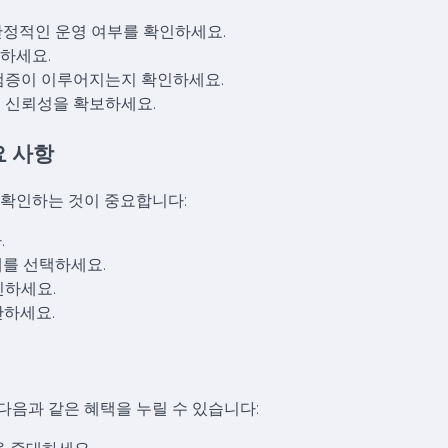
 안정적인 운영 여부를 확인하세요.
용하세요.
 검증이 이루어지는지 확인하세요.
여 신뢰성을 확보하세요.
요 사항
 확인하는 것이 중요합니다:
.
체를 선택하세요.
인하세요.
단하세요.
음과 같은 혜택을 누릴 수 있습니다: