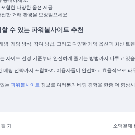
을 증대하세요.
을 포함한 다양한 옵션 제공.
 안전한 거래 환경을 보장받으세요.
신뢰할 수 있는 파워볼사이트 추천
, 게임 방식, 참여 방법, 그리고 다양한 게임 옵션과 최신 트
있는 사이트 선정 기준부터 안전하게 즐기는 방법까지 다루고 있습
활용한 베팅 전략까지 포함하여, 이용자들이 안전하고 효율적으로 
 있는
파워볼사이트
정보로 여러분의 베팅 경험을 한층 더 향상시
될 가
소액결제 