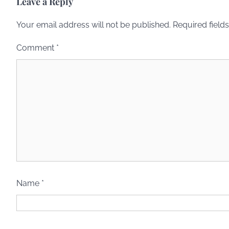
Leave a Reply
Your email address will not be published.
Required field
Comment
*
Name
*