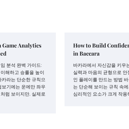
a Game Analytics
How to Build Confide
ned
in Baccara
임 분석 완벽 가이드:
바카라에서 자신감을 키우는
 이해하고 승률을 높이
실력과 마음의 균형으로 안
바카라는 단순한 규칙으
인 플레이를 만드는 방법 
겉보기에는 운에만 좌우
는 단순해 보이는 규칙 속
처럼 보이지만, 실제로
심리적인 요소가 크게 작용