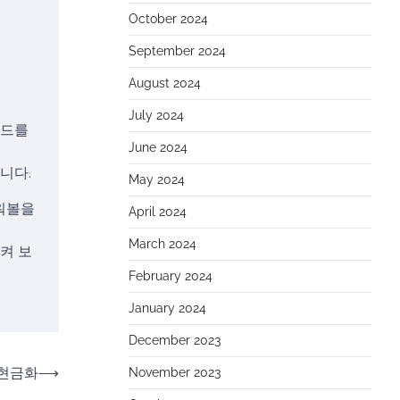
October 2024
September 2024
August 2024
July 2024
렌드를
June 2024
니다.
May 2024
파워볼을
April 2024
March 2024
켜 보
February 2024
January 2024
December 2023
현금화
⟶
November 2023