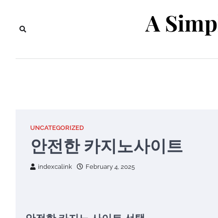
Skip
A Simp
to
content
UNCATEGORIZED
안전한 카지노사이트
indexcalink
February 4, 2025
안전한 카지노 사이트 선택