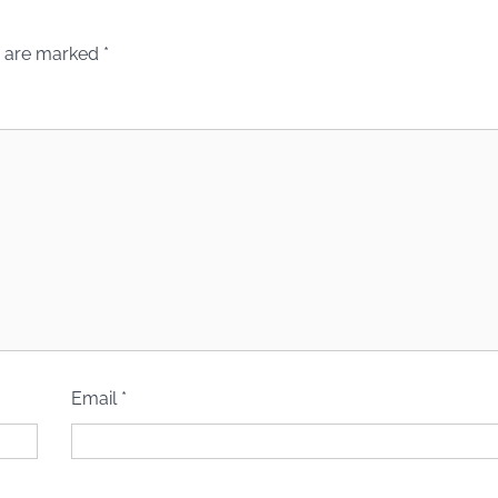
s are marked
*
Email
*