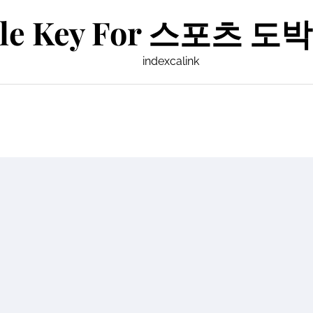
le Key For 스포츠 도박 
indexcalink