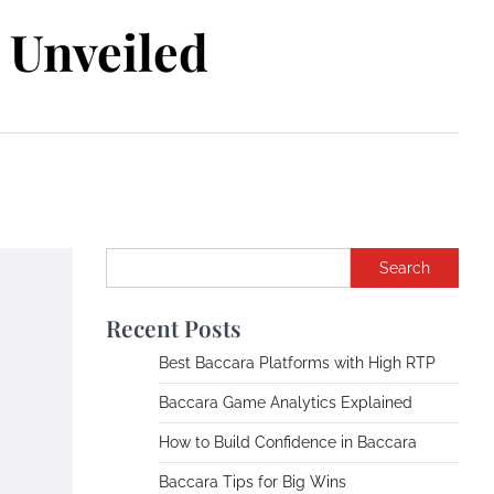
Unveiled
Search
Recent Posts
Best Baccara Platforms with High RTP
Baccara Game Analytics Explained
How to Build Confidence in Baccara
Baccara Tips for Big Wins