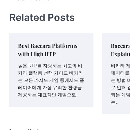
navigation
Related Posts
Best Baccara Platforms
Baccar
with High RTP
Explai
높은 RTP를 자랑하는 최고의 바
바카라 게
카라 플랫폼 선택 가이드 바카라
데이터를
는 모든 카지노 게임 중에서도 플
는 방법 
레이어에게 가장 유리한 환경을
로 인해 
제공하는 대표적인 게임으로…
되는 게임
는…