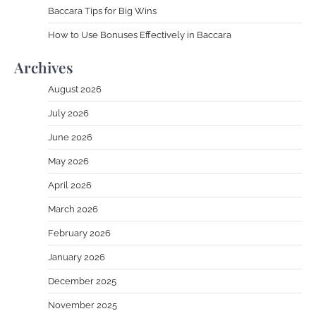
Baccara Tips for Big Wins
How to Use Bonuses Effectively in Baccara
Archives
August 2026
July 2026
June 2026
May 2026
April 2026
March 2026
February 2026
January 2026
December 2025
November 2025