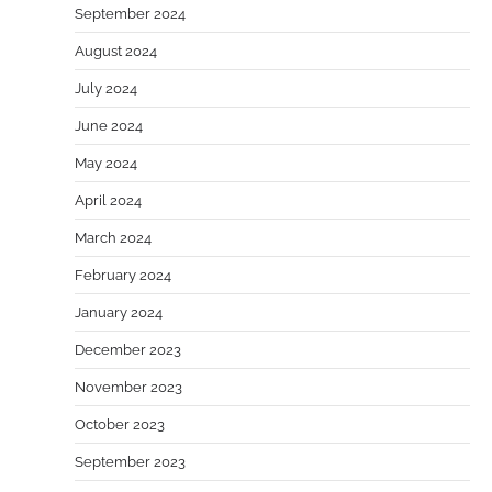
September 2024
August 2024
July 2024
June 2024
May 2024
April 2024
March 2024
February 2024
January 2024
December 2023
November 2023
October 2023
September 2023