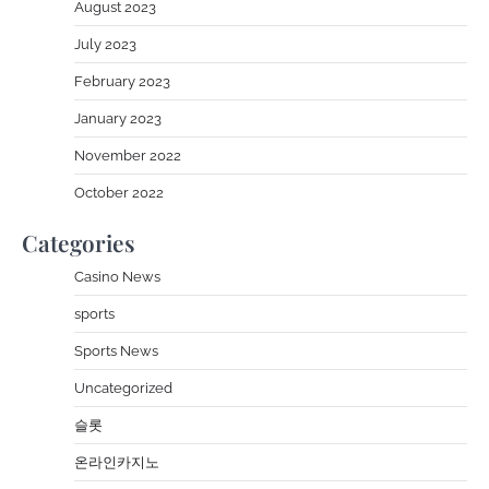
August 2023
July 2023
February 2023
January 2023
November 2022
October 2022
Categories
Casino News
sports
Sports News
Uncategorized
슬롯
온라인카지노