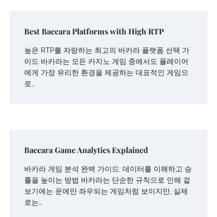
Best Baccara Platforms with High RTP
높은 RTP를 자랑하는 최고의 바카라 플랫폼 선택 가
이드 바카라는 모든 카지노 게임 중에서도 플레이어
에게 가장 유리한 환경을 제공하는 대표적인 게임으
로…
Baccara Game Analytics Explained
바카라 게임 분석 완벽 가이드: 데이터를 이해하고 승
률을 높이는 방법 바카라는 단순한 규칙으로 인해 겉
보기에는 운에만 좌우되는 게임처럼 보이지만, 실제
로는…