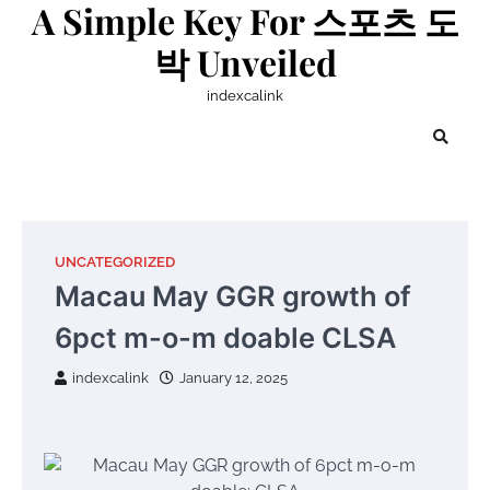
A Simple Key For 스포츠 도
Skip
to
박 Unveiled
content
indexcalink
UNCATEGORIZED
Macau May GGR growth of
6pct m-o-m doable CLSA
indexcalink
January 12, 2025