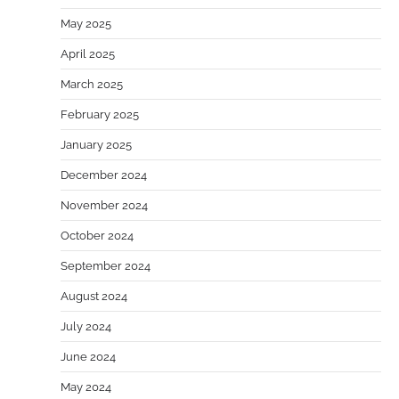
May 2025
April 2025
March 2025
February 2025
January 2025
December 2024
November 2024
October 2024
September 2024
August 2024
July 2024
June 2024
May 2024