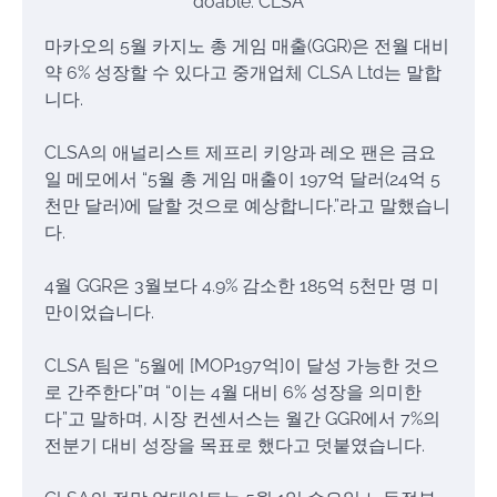
마카오의 5월 카지노 총 게임 매출(GGR)은 전월 대비
약 6% 성장할 수 있다고 중개업체 CLSA Ltd는 말합
니다.
CLSA의 애널리스트 제프리 키앙과 레오 팬은 금요
일 메모에서 “5월 총 게임 매출이 197억 달러(24억 5
천만 달러)에 달할 것으로 예상합니다.”라고 말했습니
다.
4월 GGR은 3월보다 4.9% 감소한 185억 5천만 명 미
만이었습니다.
CLSA 팀은 “5월에 [MOP197억]이 달성 가능한 것으
로 간주한다”며 “이는 4월 대비 6% 성장을 의미한
다”고 말하며, 시장 컨센서스는 월간 GGR에서 7%의
전분기 대비 성장을 목표로 했다고 덧붙였습니다.