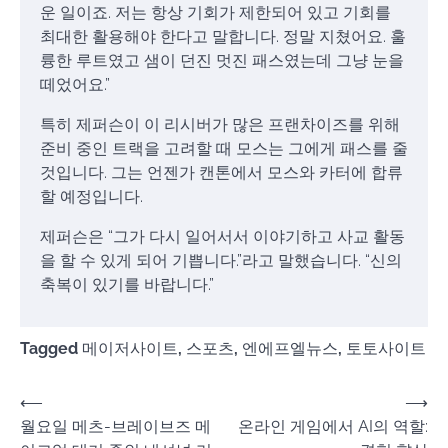
운 일이죠. 저는 항상 기회가 제한되어 있고 기회를
최대한 활용해야 한다고 말합니다. 정말 지쳤어요. 훌
륭한 루트였고 샘이 던진 멋진 패스였는데 그냥 눈을
떼었어요.”
특히 제퍼슨이 이 리시버가 많은 프랜차이즈를 위해
준비 중인 트랙을 고려할 때 모스는 그에게 패스를 줄
것입니다. 그는 언젠가 캔톤에서 모스와 카터에 합류
할 예정입니다.
제퍼슨은 “그가 다시 일어서서 이야기하고 사교 활동
을 할 수 있게 되어 기쁩니다.”라고 말했습니다. “신의
축복이 있기를 바랍니다.”
Tagged
메이저사이트
,
스포츠
,
엔에프엘뉴스
,
토토사이트
Post
⟵
⟶
월요일 메츠-브레이브즈 메
온라인 게임에서 AI의 역할:
navigation