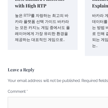
with High RTP
Explai
높은 RTP를 자랑하는 최고의 바
바카라 게
카라 플랫폼 선택 가이드 바카라
데이터를
는 모든 카지노 게임 중에서도 플
는 방법 
레이어에게 가장 유리한 환경을
로 인해 
제공하는 대표적인 게임으로…
되는 게임
는…
Leave a Reply
Your email address will not be published.
Required field
Comment
*