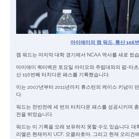
마이애미의 캠 워드, 통산 156
캠 워드는 마지막 대학 경기에서 NCAA 역사를 새로 썼습
마이애미 쿼터백은 토요일 아이오와 주립대와의 팝-타츠 볼
산 156번째 터치다운 패스를 기록했습니다.
이는 2007년부터 2011년까지 휴스턴의 케이스 키넘이 던진
다.
워드는 전반전에 세 번의 터치다운 패스를 성공시키며 총
전을 뛰었습니다.
워드는 이 기록을 오래 보유하지 못할 수도 있습니다. 대
리엘은 현재까지 UCF, 오클라호마, 그리고 현재 오리건