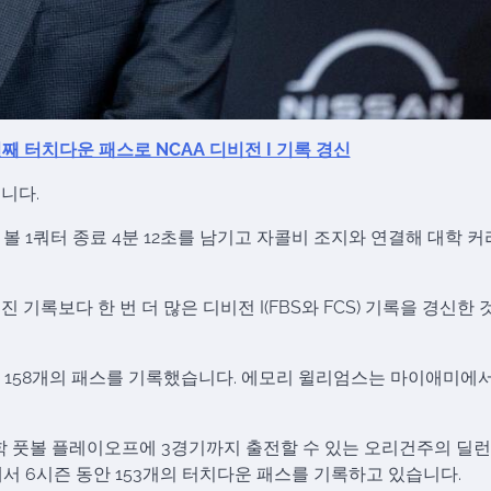
번째 터치다운 패스로 NCAA 디비전 I 기록 경신
니다.
 1쿼터 종료 4분 12초를 남기고 자콜비 조지와 연결해 대학 커
 기록보다 한 번 더 많은 디비전 I(FBS와 FCS) 기록을 경신한
 158개의 패스를 기록했습니다. 에모리 윌리엄스는 마이애미에
학 풋볼 플레이오프에 3경기까지 출전할 수 있는 오리건주의 딜런
에서 6시즌 동안 153개의 터치다운 패스를 기록하고 있습니다.