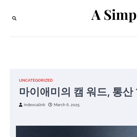
Skip
A Simp
to
content
UNCATEGORIZED
마이애미의 캠 워드, 통산 
indexcalink
March 6, 2025