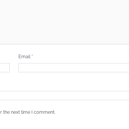
Email
*
r the next time I comment.