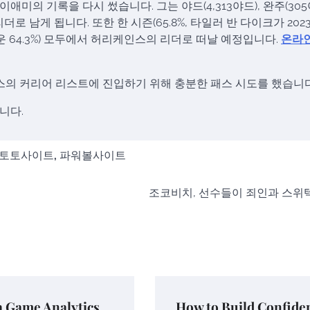
미의 기록을 다시 썼습니다. 그는 야드(4,313야드), 완주(305
로 남게 됩니다. 또한 한 시즌(65.8%, 타일러 반 다이크가 202
세운 64.3%) 모두에서 허리케인스의 리더로 떠날 예정입니다.
온라
인스의 커리어 리스트에 진입하기 위해 충분한 패스 시도를 했습니다
니다.
토토사이트
,
파워볼사이트
조코비치, 선수들이 죄인과 스위
a Game Analytics
How to Build Confide