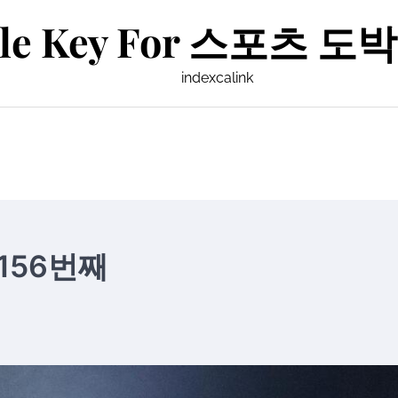
le Key For 스포츠 도박 
indexcalink
156번째