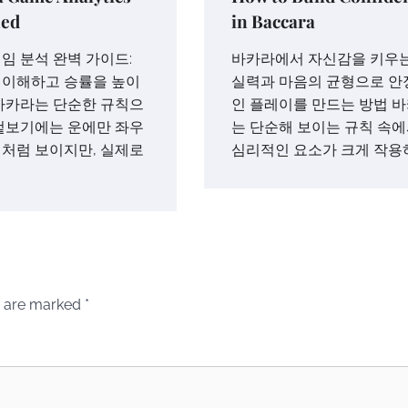
ned
in Baccara
임 분석 완벽 가이드:
바카라에서 자신감을 키우는
 이해하고 승률을 높이
실력과 마음의 균형으로 안
바카라는 단순한 규칙으
인 플레이를 만드는 방법 
겉보기에는 운에만 좌우
는 단순해 보이는 규칙 속
처럼 보이지만, 실제로
심리적인 요소가 크게 작용
s are marked
*